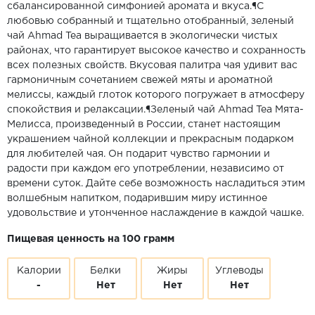
сбалансированной симфонией аромата и вкуса.¶С
любовью собранный и тщательно отобранный, зеленый
чай Ahmad Tea выращивается в экологически чистых
районах, что гарантирует высокое качество и сохранность
всех полезных свойств. Вкусовая палитра чая удивит вас
гармоничным сочетанием свежей мяты и ароматной
мелиссы, каждый глоток которого погружает в атмосферу
спокойствия и релаксации.¶Зеленый чай Ahmad Tea Мята-
Мелисса, произведенный в России, станет настоящим
украшением чайной коллекции и прекрасным подарком
для любителей чая. Он подарит чувство гармонии и
радости при каждом его употреблении, независимо от
времени суток. Дайте себе возможность насладиться этим
волшебным напитком, подарившим миру истинное
удовольствие и утонченное наслаждение в каждой чашке.
Пищевая ценность на 100 грамм
Калории
Белки
Жиры
Углеводы
-
Нет
Нет
Нет