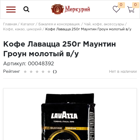
0
0
Главная
Каталог
Бакалея и консервация.
Чай, кофе, аксессуары
Кофе, какао, цикорий
Кофе Лавацца 250г Маунтин Гроун молотый в/у
Кофе Лавацца 250г Маунтин
Гроун молотый в/у
Артикул: 00048392
Рейтинг
()
Нет в наличии