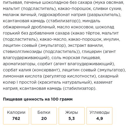
питьевая, печенье шоколадное без сахара (мука овсяная,
мальтит (подсластитель), какао-порошок, сливки сухие,
меланж яичный, гидрокарбонат натрия (разрыхлитель),
ксантановая камедь (стабилизатор)), миндаль
обжаренный дробленый, масло кокосовое, шоколад
горький без добавления сахара (какао тёртое, мальтит
(подсластитель), какао-масло, какао-порошок, инулин,
лецитин соевый (эмульгатор), экстракт ванили,
стевиолгликозиды (подсластитель)), глицерин (агент
влагоудерживающий), соль морская пищевая,
ароматизаторы, сорбит (агент влагоудерживающий),
сорбат калия (консервант), лецитин соевый (эмульгатор),
лимонная кислота (регулятор кислотности), сахарный
колер I простой (краситель натуральный), казеинат
натрия, ксантановая камедь (стабилизатор).
Пищевая ценность на 100 грамм
Калории
Белки
Жиры
Углеводы
762
20
5,3
4,9