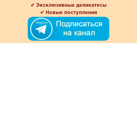
✔ Эксклюзивные деликатесы
✔ Новые поступления
+7 (978) 901-33-57
Ежедневно с 8:00 до 20:00
Обратная связь
Покупателям
Акции