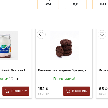
324
0,8
Нет
Йогурт двухслойный Лактика 190г Греческий с инжиром и курагой 3%
Печенье шоколадное Брауни, вес.
Икра 
ичии:
10 шт
В наличии!
152
65
В корзину
В корзину
за
0.1 кг
за
0.1 