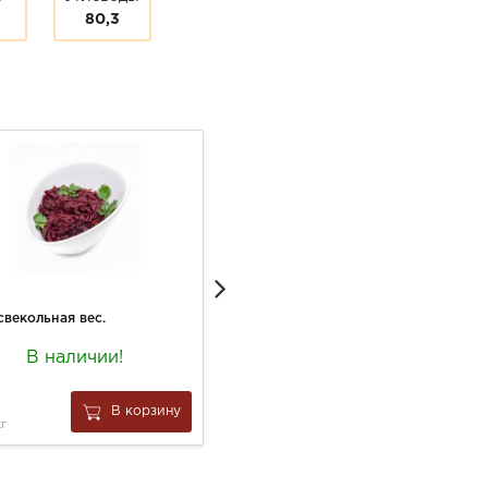
80,3
свекольная вес.
Коктейль Агуша 190г Банан-Клубника 2%
В наличии!
В наличии:
5 шт
66
В корзину
В корзину
кг
за
1 шт