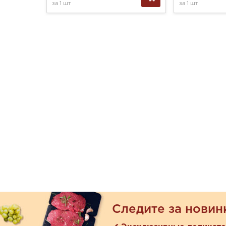
за
1 шт
за
1 шт
Следите за новин