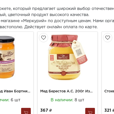
ркете, который предлагает широкий выбор отечестве
ый, цветочный продукт высокого качества.
-магазине «Меркурий» по доступным ценам. Нами орг
вастополю. Действует онлайн оплата по карте.
Мёд Пчеловод Иван Бортников 500г Луговое разнотравье
Мед Берестов А.С. 200г Избранное Алтайцвет Майский ст/б
ичии:
6 шт
В наличии:
8 шт
367
321