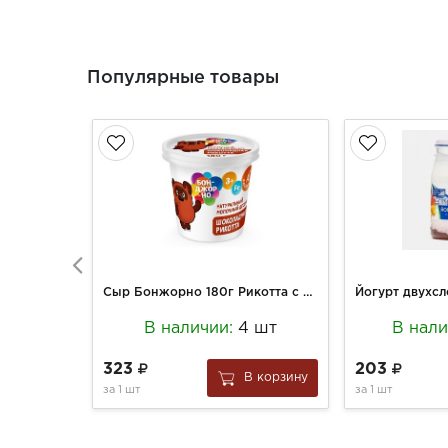
Популярные товары
Сыр Бонжорно 180г Рикотта с шоколадом 30% стакан
В наличии:
4 шт
В нал
323
203
В корзину
за
1 шт
за
1 шт