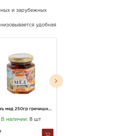
нных и зарубежных
анизовывается удобная
Стоевъ мед 250гр гречишный ст/б
Стоевъ мед 250г Цветочный ст/б
В наличии:
8 шт
В наличии:
6 шт
321