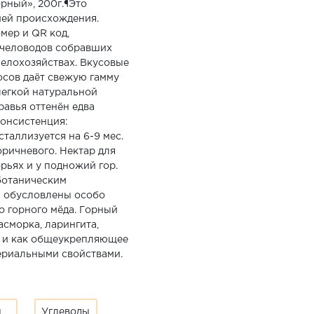
рный», 200г.¶Это
ией происхождения.
мер и QR код,
пчеловодов собравших
челохозяйствах. Вкусовые
осов даёт свежую гамму
легкой натуральной
авья оттенён едва
онсистенция:
сталлизуется на 6-9 мес.
оричневого. Нектар для
рьях и у подножий гор.
ботаническим
м обусловлены особо
о горного мёда. Горный
асморка, ларингита,
ы и как общеукрепляющее
ериальными свойствами.
ы
Углеводы