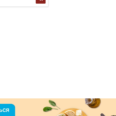
за
1 шт