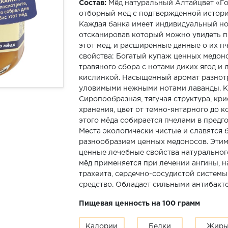
Состав:
Мёд натуральный Алтайцвет «Го
отборный мед с подтвержденной истор
Каждая банка имеет индивидуальный но
отсканировав который можно увидеть 
этот мед, и расширенные данные о их п
свойства: Богатый купаж ценных медон
травяного сбора с нотами диких ягод и 
кислинкой. Насыщенный аромат разнотр
уловимыми нежными нотами лаванды. К
Сиропообразная, тягучая структура, кри
хранения, цвет от темно-янтарного до к
этого мёда собирается пчелами в предго
Места экологически чистые и славятся 
разнообразием ценных медоносов. Эти
ценные лечебные свойства натуральног
мёд применяется при лечении ангины, н
трахеита, сердечно-сосудистой систем
средство. Обладает сильными антибакт
Пищевая ценность на 100 грамм
Калории
Белки
Жир