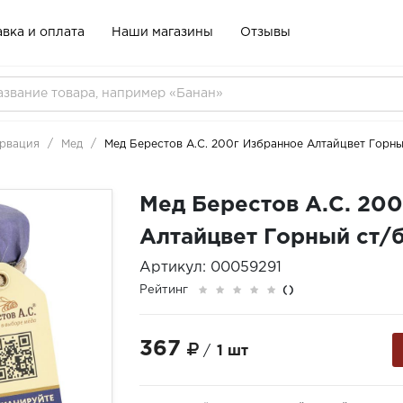
вка и оплата
Наши магазины
Отзывы
рвация
Мед
Мед Берестов А.С. 200г Избранное Алтайцвет Горны
Мед Берестов А.С. 20
Алтайцвет Горный ст/
Артикул: 00059291
Рейтинг
()
367
/
1 шт