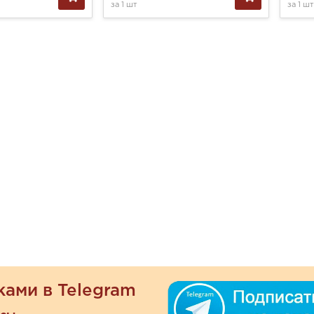
за
1 шт
за
1 шт
ками в Telegram