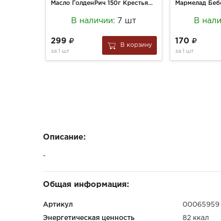
Масло ГолденРич 150г Крестьянское сливочное 72,5% фас
В наличии:
7 шт
В нал
299
170
В корзину
за
1 шт
за
1 шт
Описание:
-
Общая информация:
Артикул
00065959
Энергетическая ценность
82 ккал