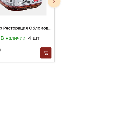
Айвар Ресторация Обломов 330г Икра из печеного перца ст/б
Лютеница Ресторация Обломов 330г Икра из печен.перцев и баклажанов ст/б
В наличии:
4 шт
В наличии:
5 шт
365
за
1 шт