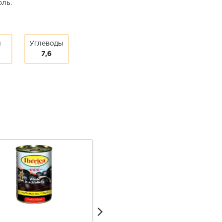
оль.
ы
Углеводы
7,6