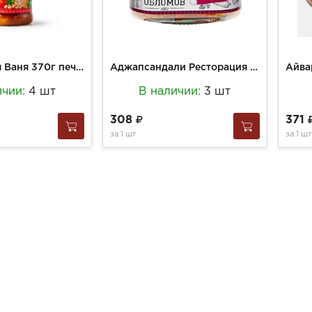
Фасоль Дядя Ваня 370г печеная по-домашнему с/б
Аджапсандали Ресторация Обломов 330г Запеч.на гриле овощи ст/б
ичии:
4 шт
В наличии:
3 шт
308
371
за
1 шт
за
1 шт