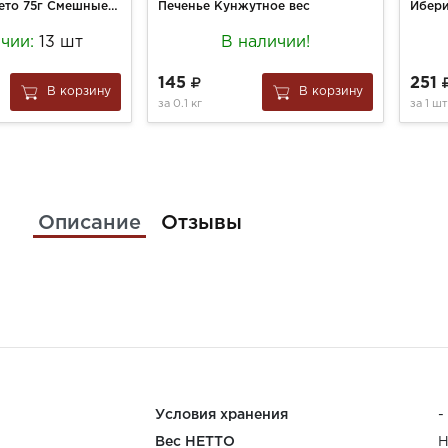
Мармелад Бебето 75г Смешные палочки со вкусом клубники и ванили
Печенье Кунжутное вес
ичии:
13 шт
В наличии!
145
251
В корзину
В корзину
за
0.1 кг
за
1 шт
Описание
Отзывы
Условия хранения
-
Вес НЕТТО
Н