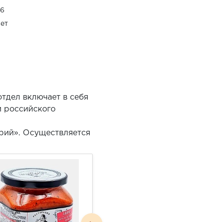
,6
ет
тдел включает в себя
и российского
рий». Осуществляется