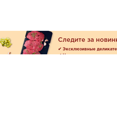
Следите за новин
✔ Эксклюзивные деликат
✔ Новые поступления
Покуп
Акции
+7 (978) 901-33-57
Как зака
Ежедневно с 8:00 до 20:00
Доставк
Обратная связь