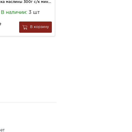
Иберика маслины 300г с/к мини ж/б
Окорок Эль Парадор 70г Хамон нарезка с/в
В наличии:
3 шт
В наличии:
9 шт
470
В корзину
В корзину
за
1 шт
ет