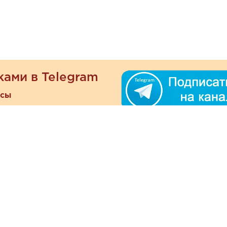
ками в Telegram
есы
ателям
Информация
ОО
Люб
О магазине
ра
зать
Наши магазины
При
Политика
а и оплата
конфиденциальности
Отзывы