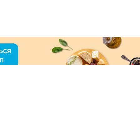
О «МЕРКУРИЙ»
ое использование контента без письменного
зрешения ООО «МЕРКУРИЙ» запрещено!
нимаем к оплате: