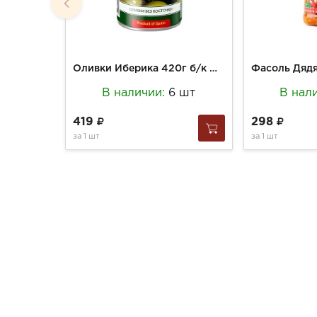
Оливки Иберика 420г б/к ж/б
В наличии:
6 шт
В нал
419
298
за
1 шт
за
1 шт