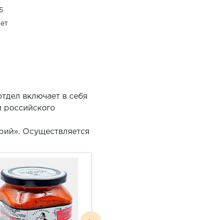
,5
ет
тдел включает в себя
и российского
рий». Осуществляется