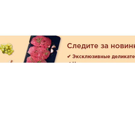
Следите за новин
✔ Эксклюзивные деликат
✔ Новые поступления
Покуп
Акции
+7 (978) 901-33-57
Как зака
Ежедневно с 8:00 до 20:00
Доставк
Обратная связь