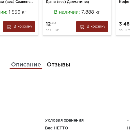
Буженина Влави (вес) Славянская в/к кат. Б
Дыня (вес) Далматинец
чии:
1.556 кг
В наличии:
7.888 кг
50
12
3 4
В корзину
В корзину
за
0.1 кг
за
1 шт
Описание
Отзывы
Условия хранения
-
Вес НЕТТО
Н