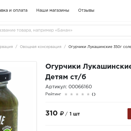
вка и оплата
Наши магазины
Отзывы
рвация
Овощная консервация
Огурчики Лукашинские 350г соле
Огурчики Лукашинские
Детям ст/б
Артикул: 00066160
Рейтинг
()
310
/
1 шт