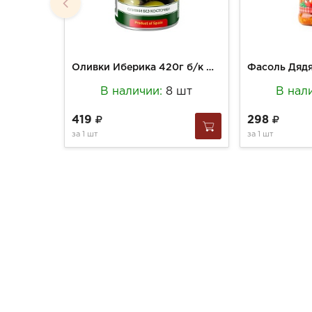
Оливки Иберика 420г б/к ж/б
В наличии:
8 шт
В нал
419
298
за
1 шт
за
1 шт