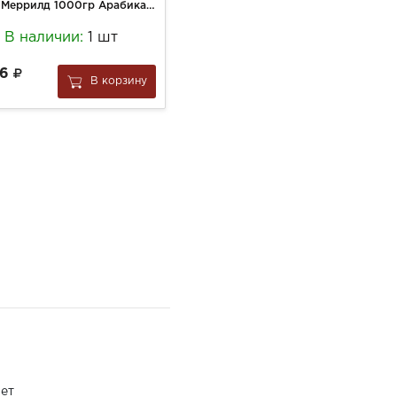
Кофе Меррилд 1000гр Арабика зерно
Хлебцы Елизавета 90г Хрустящие ржано-овсяные 100%
В наличии:
1 шт
В наличии:
13 шт
66
79
В корзину
В корзину
за
1 шт
ет