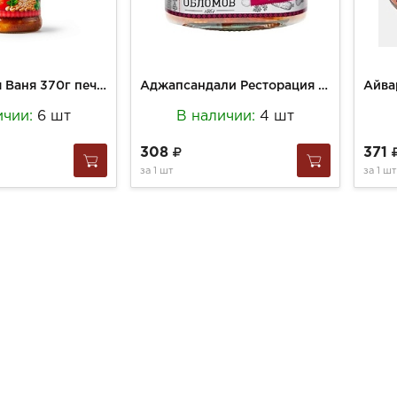
Фасоль Дядя Ваня 370г печеная по-домашнему с/б
Аджапсандали Ресторация Обломов 330г Запеч.на гриле овощи ст/б
ичии:
6 шт
В наличии:
4 шт
308
371
за
1 шт
за
1 шт