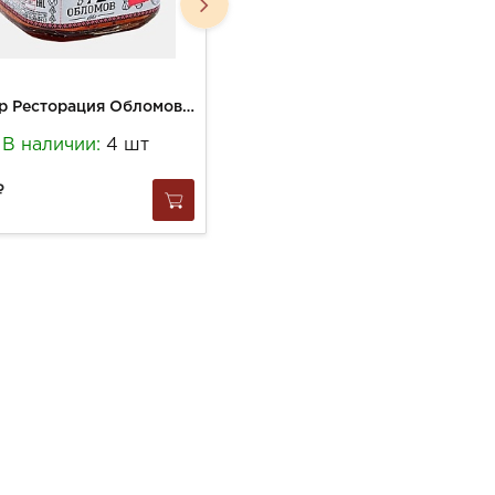
Айвар Ресторация Обломов 330г Икра из печеного перца ст/б
Лютеница Ресторация Обломов 330г Икра из печен.перцев и баклажанов ст/б
В наличии:
4 шт
В наличии:
5 шт
365
за
1 шт