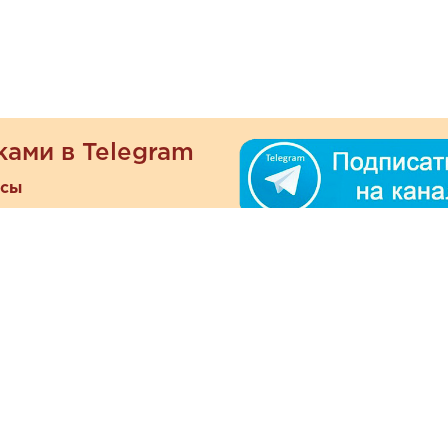
ками в Telegram
есы
ателям
Информация
ОО
Люб
О магазине
ра
зать
Наши магазины
При
Политика
а и оплата
конфиденциальности
Отзывы