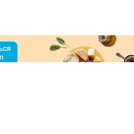
О «МЕРКУРИЙ»
ое использование контента без письменного
зрешения ООО «МЕРКУРИЙ» запрещено!
нимаем к оплате: