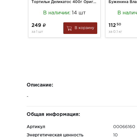
Тортильи Деликатос 400г Оригинальные
В наличии:
14 шт
В нали
50
249
112
В корзину
за
1 шт
за
0.1 кг
Описание:
-
Общая информация:
Артикул
00066160
Энергетическая ценность
10