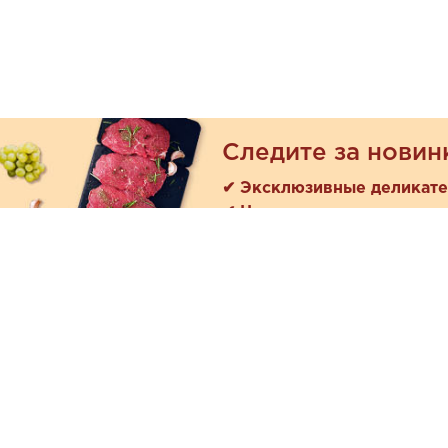
Следите за новин
✔ Эксклюзивные деликат
✔ Новые поступления
Покуп
Акции
+7 (978) 901-33-57
Как зака
Ежедневно с 8:00 до 20:00
Доставк
Обратная связь