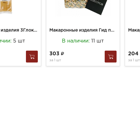
Макаронные изделия 3Глокен 500г спагетти
Макаронные изделия Гид по вкусам 400г Птитим со шпинатом, томатом и гол.спирулиной
ичии:
5 шт
В наличии:
11 шт
303
204
за
1 шт
за
1 шт