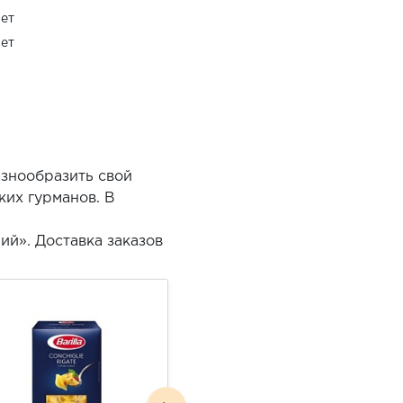
ет
ет
знообразить свой
ких гурманов. В
й». Доставка заказов