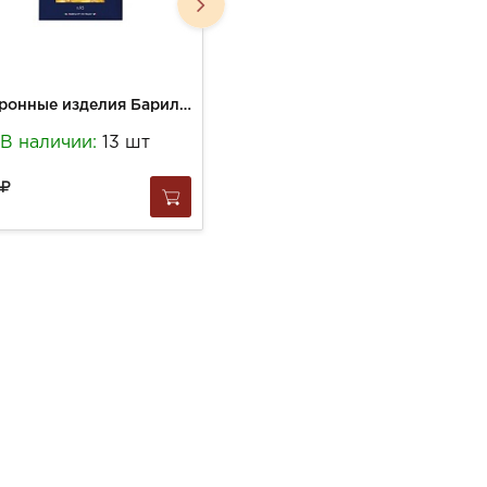
Макаронные изделия Барилла 450г Ракушки №93 Конкилье ригате
Макаронные изделия Биркель 500г Домашняя лапша
В наличии:
13 шт
В наличии:
5 шт
435
за
1 шт