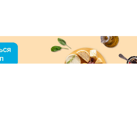
О «МЕРКУРИЙ»
ое использование контента без письменного
зрешения ООО «МЕРКУРИЙ» запрещено!
нимаем к оплате: