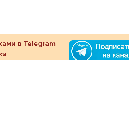
ками в Telegram
есы
ателям
Информация
ОО
Люб
О магазине
ра
зать
Наши магазины
При
Политика
а и оплата
конфиденциальности
Отзывы