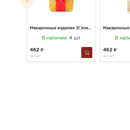
Макаронные изделия 3Глокен 500 мелкие рожки
В наличии:
4 шт
В нал
462
462
за
1 шт
за
1 шт