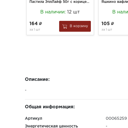
Пастила ЭплЛайф 50г с корицей б/сахара
В наличии:
12 шт
В нал
164
105
В корзину
за
1 шт
за
1 шт
Описание:
-
Общая информация:
Артикул
00065259
Энергетическая ценность
-