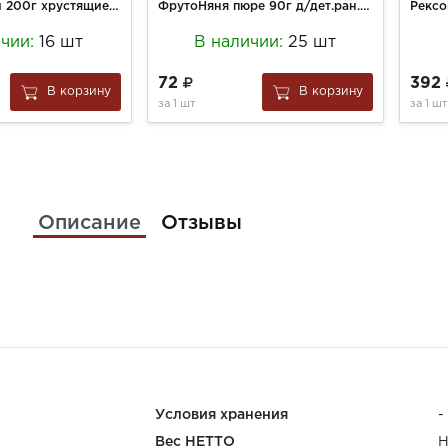
Яшкино вафли 200г хрустящие шоколадные
ФрутоНяня пюре 90г д/дет.ран.возр. Десерт Яблоко-Банан-Клубника д/п
ичии:
16 шт
В наличии:
25 шт
72
392
В корзину
В корзину
за
1 шт
за
1 шт
Описание
Отзывы
Условия хранения
-
Вес НЕТТО
Н