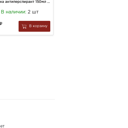
Рексона антиперспирант 150мл аэрозоль д/мужчин Невидимый на черном и белом
Шампунь Дав 250мл д/волос Объем и восстановление
В наличии:
2 шт
В наличии:
7 шт
355
В корзину
В корзину
за
1 шт
ет