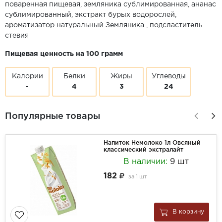
поваренная пищевая, земляника сублимированная, ананас
сублимированный, экстракт бурых водорослей,
ароматизатор натуральный Земляника , подсластитель
стевия
Пищевая ценность на 100 грамм
Калории
Белки
Жиры
Углеводы
-
4
3
24
Популярные товары
Напиток Немолоко 1л Овсяный
классический экстралайт
В наличии:
9 шт
182
за
1 шт
В корзину