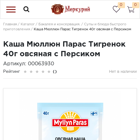
0
0
Главная
Каталог
Бакалея и консервация.
Супы и блюда быстрого
приготовления
Каша Мюллюн Парас Тигренок 40г овсяная с Персиком
Каша Мюллюн Парас Тигренок
40г овсяная с Персиком
Артикул: 00063930
Рейтинг
()
Нет в наличии