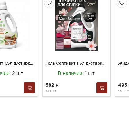
Гель Септивит 1,5л д/стирки Миндальное молочко
Гель Септивит 1,5л д/стирки Вишневая любовь
ичии:
2 шт
В наличии:
1 шт
582
495
за
1 шт
за
1 шт