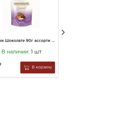
Финики Шоколате 90г ассорти в молочном шоколаде
Конфеты Сокадо 200г Пикассо
В наличии:
1 шт
В наличии:
2 шт
2 647
В корзину
В корзину
за
1 шт