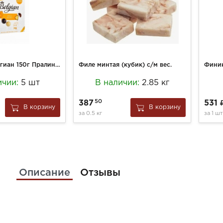
Конфеты Бельгиан 150г Пралине со вкусом манго
Филе минтая (кубик) с/м вес.
ичии:
5 шт
В наличии:
2.85 кг
50
387
531
В корзину
В корзину
за
0.5 кг
за
1 шт
Описание
Отзывы