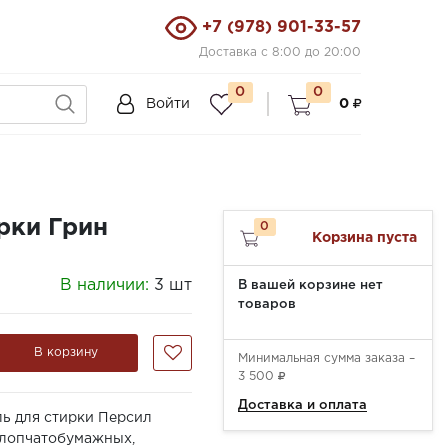
+7 (978) 901-33-57
Доставка с 8:00 до 20:00
0
0
Войти
0
ирки Грин
0
Корзина пуста
В наличии:
3 шт
В вашей корзине нет
товаров
В корзину
Минимальная сумма заказа –
3 500
Доставка и оплата
ль для стирки Персил
хлопчатобумажных,