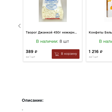
Творог Джанкой 450г нежирный 0% пакет
В наличии:
8 шт
В нал
389
1 216
В корзину
за
1 шт
за
1 шт
Описание:
-