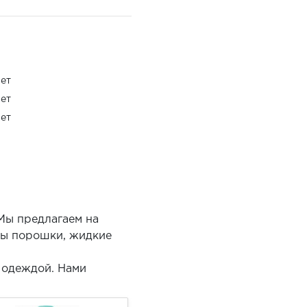
ет
ет
ет
 Мы предлагаем на
ны порошки, жидкие
а одеждой. Нами