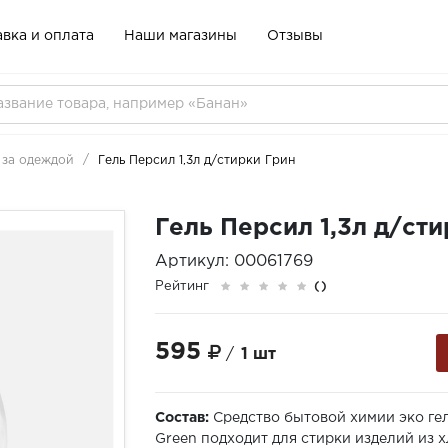
вка и оплата
Наши магазины
Отзывы
 за одеждой
Гель Персил 1,3л д/стирки Грин
Гель Персил 1,3л д/ст
Артикул: 00061769
Рейтинг
()
595
/
1 шт
Состав:
Средство бытовой химии эко ге
Green подходит для стирки изделий из 