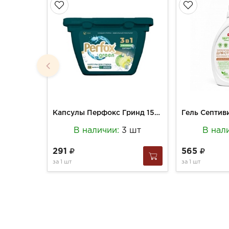
Капсулы Перфокс Гринд 15шт д/стирки Универсал 3в1
В наличии:
3 шт
В нал
291
565
за
1 шт
за
1 шт