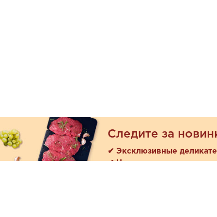
Следите за новин
✔ Эксклюзивные деликат
✔ Новые поступления
Покуп