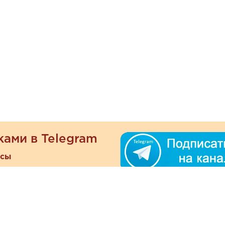
ками в Telegram
есы
ателям
Информация
ОО
Люб