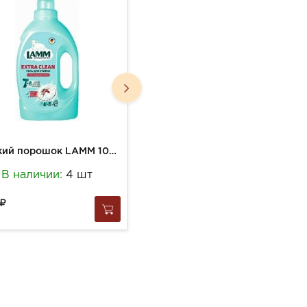
Жидкий порошок LAMM 1040г стиральный с пятновыводителем
КапсулыТимсон 20шт*15г д/стирки с кондиционером Роза-помело
В наличии:
4 шт
В наличии:
2 шт
962
за
1 шт