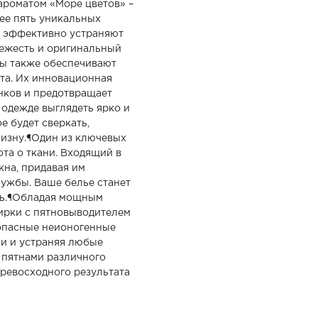
ароматом «Море цветов» –
ее пять уникальных
ы эффективно устраняют
ежесть и оригинальный
лы также обеспечивают
та. Их инновационная
нков и предотвращает
 одежде выглядеть ярко и
ое будет сверкать,
изну.¶Один из ключевых
ота о ткани. Входящий в
кна, придавая им
лужбы. Ваше белье станет
пь.¶Обладая мощным
ирки с пятновыводителем
опасные неионогенные
ни и устраняя любые
с пятнами различного
превосходного результата