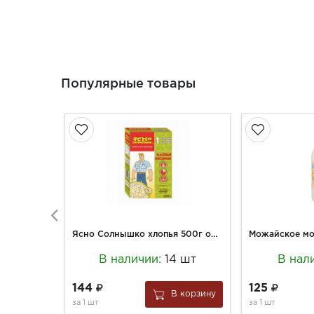
Популярные товары
Ясно Солнышко хлопья 500г овсянные №1 крупный размер
В наличии:
14 шт
В нал
144
125
В корзину
за
1 шт
за
1 шт