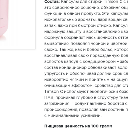
Состав:
Капсулы для стирки Timson C с 
это современное решение, объединяющ
функций в одном продукте. Эти капсул
нежелательные ароматы, даря вещам св
запах, даже при быстрой стирке. Капсу
надежную защиту и восстановление цве
формула сохраняет насыщенность отте
выцветание, позволяя черной и цветной
свежо. Так же, как и белое белье, котор
восстанавливая свою первозданную бел
аспектов капсул с кондиционером – заб
состав кондиционер обволакивает воло
упругость и обеспечивая долгий срок с
невероятно мягким и приятным на ощу
очищающим эффектом, средство для ст
Timson C используют экологически без
ПАВ, проникая глубоко в структуру тка
загрязнения. Продукт активно борется 
происхождения, позволяя вам достичь 
с минимальными усилиями.
Пищевая ценность на 100 грамм