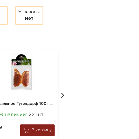
ы
Углеводы
Нет
Мясо вяленое Гутендорф 100г с Чесноком
Сыр Радость вкуса (вес) Львиное сердце 45% с козьим молоком
В наличии:
22 шт
В наличии:
7.196 кг
109
В корзину
В корзину
за
0.1 кг