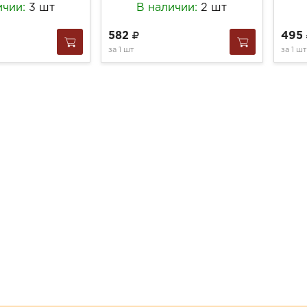
ичии:
3 шт
В наличии:
2 шт
582
495
за
1 шт
за
1 шт