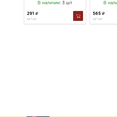
В наличии:
3 шт
В нал
291
565
за
1 шт
за
1 шт