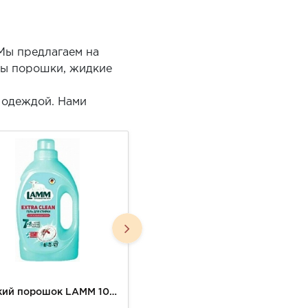
 Мы предлагаем на
ны порошки, жидкие
а одеждой. Нами
Жидкий порошок LAMM 1040г стиральный с пятновыводителем
Гель Майне Либэ 800мл д/стирки универсальный с пятновыводителем