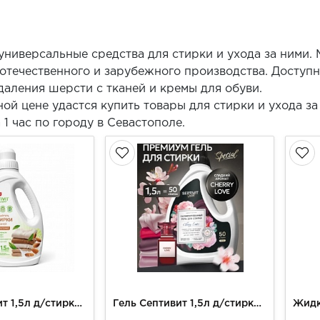
ниверсальные средства для стирки и ухода за ними.
отечественного и зарубежного производства. Доступ
даления шерсти с тканей и кремы для обуви.
ой цене удастся купить товары для стирки и ухода з
 1 час по городу в Севастополе.
Гель Септивит 1,5л д/стирки Миндальное молочко
Гель Септивит 1,5л д/стирки Вишневая любовь