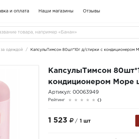
вка и оплата
Наши магазины
Отзывы
 за одеждой
КапсулыТимсон 80шт*10г д/стирки с кондиционером М
КапсулыТимсон 80шт*1
кондиционером Море 
Артикул: 00063949
Рейтинг
()
1 523
/
1 шт