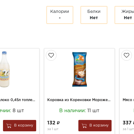
Калории
Белки
Жир
-
Нет
Нет
Можайское молоко 0,45л топленое стерилизованное 4%
Коровка из Кореновки Мороженое 90г пломбир Крем-брюле в шок-слив глаз
ичии:
8 шт
В наличии:
11 шт
132
337
В корзину
В корзину
за
1 шт
за
1 шт