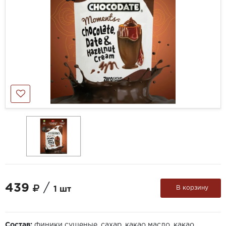
439
/
В корзину
1 шт
Состав:
финики сушеные, сахар, какао масло, какао