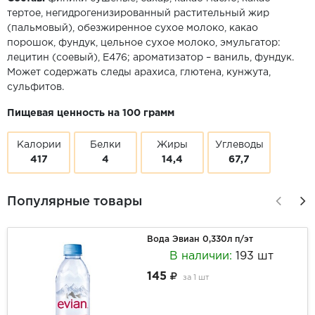
тертое, негидрогенизированный растительный жир
(пальмовый), обезжиренное сухое молоко, какао
порошок, фундук, цельное сухое молоко, эмульгатор:
лецитин (соевый), Е476; ароматизатор – ваниль, фундук.
Может содержать следы арахиса, глютена, кунжута,
сульфитов.
Пищевая ценность на 100 грамм
Калории
Белки
Жиры
Углеводы
417
4
14,4
67,7
Популярные товары
Вода Эвиан 0,330л п/эт
В наличии:
193 шт
145
за
1 шт