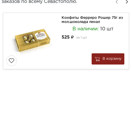
заказов по всему Севастополю.
Конфеты Ферреро Рошер 75г из
мол.шоколада пенал
В наличии:
10 шт
525
за
1 шт
В корзину