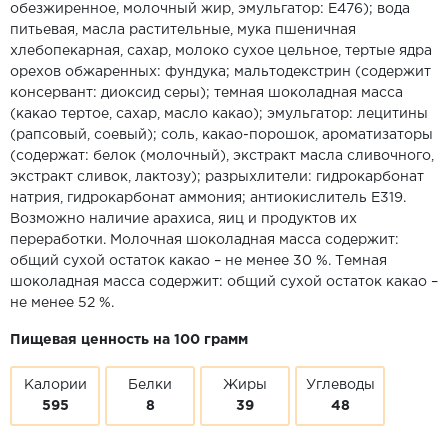
обезжиренное, молочный жир, эмульгатор: Е476); вода
питьевая, масла растительные, мука пшеничная
хлебопекарная, сахар, молоко сухое цельное, тертые ядра
орехов обжаренных: фундука; мальтодекстрин (содержит
консервант: диоксид серы); темная шоколадная масса
(какао тертое, сахар, масло какао); эмульгатор: лецитины
(рапсовый, соевый); соль, какао-порошок, ароматизаторы
(содержат: белок (молочный), экстракт масла сливочного,
экстракт сливок, лактозу); разрыхлители: гидрокарбонат
натрия, гидрокарбонат аммония; антиокислитель Е319.
Возможно наличие арахиса, яиц и продуктов их
переработки. Молочная шоколадная масса содержит:
общий сухой остаток какао – не менее 30 %. Темная
шоколадная масса содержит: общий сухой остаток какао –
не менее 52 %.
Пищевая ценность на 100 грамм
Калории
Белки
Жиры
Углеводы
595
8
39
48