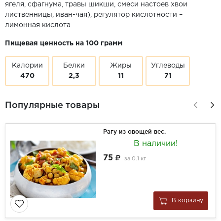
ягеля, сфагнума, травы шикши, смеси настоев хвои
лиственницы, иван-чая), регулятор кислотности –
лимонная кислота
Пищевая ценность на 100 грамм
Калории
Белки
Жиры
Углеводы
470
2,3
11
71
Популярные товары
Рагу из овощей вес.
В наличии!
75
за
0.1 кг
В корзину