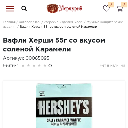
0
0
Главная
Каталог
Кондитерские изделия, хлеб.
Мучные кондитерские
изделия
Вафли Херши 55г со вкусом соленой Карамели
Вафли Херши 55г со вкусом
соленой Карамели
Артикул: 00065095
Рейтинг
()
Нет в наличии