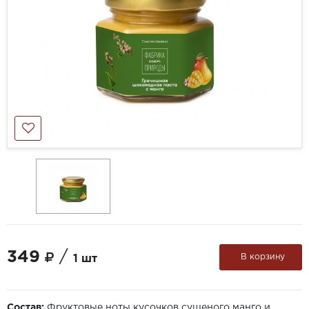
349
/
В корзину
1 шт
Состав:
Фруктовые ноты кусочков сушеного манго и