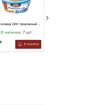
Сыр Хохланд 220г творожный Сливочный овал
Биокефир ДВД 450г 1% бут
В наличии:
7 шт
В наличии:
5 шт
98
В корзину
В корзину
за
1 шт