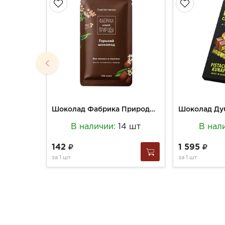
Шоколад Фабрика Природы 20г Гречишный горький 61%
В наличии:
14 шт
В нал
142
1 595
за
1 шт
за
1 шт