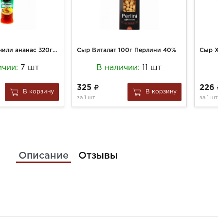
Сен Сой соус чили ананас 320гр. ст/б
Сыр Виталат 100г Перлини 40%
ичии:
7 шт
В наличии:
11 шт
325
226
В корзину
В корзину
за
1 шт
за
1 шт
Описание
Отзывы