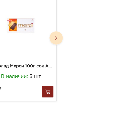
Шоколад Мерси 100г сок Апельсина и кусочками миндаля горький
Шоколад Мерси 100г молочный
В наличии:
5 шт
В наличии:
7 шт
315
за
1 шт