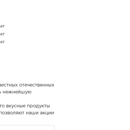
ет
ет
ет
вестных отечественных
ть нежнейшую
Это вкусные продукты
 позволяют наши акции