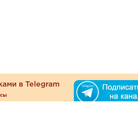
ками в Telegram
есы
ателям
Информация
ОО
Люб
О магазине