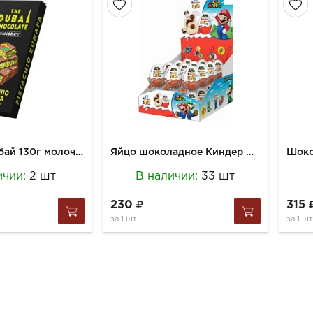
Шоколад Дубай 130г молочный с фисташковой пастой и хрустящим тестом кунафа
Яйцо шоколадное Киндер Джой 20г Супер Марио
ичии:
2 шт
В наличии:
33 шт
230
315
за
1 шт
за
1 шт