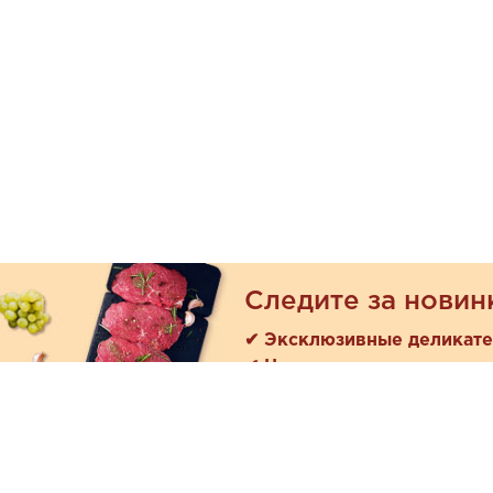
Следите за новин
✔ Эксклюзивные деликат
✔ Новые поступления
Покуп
Акции