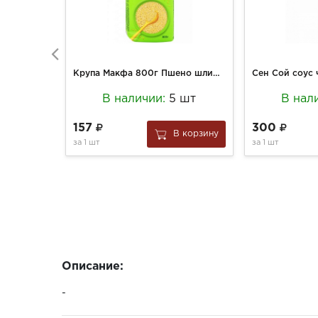
Крупа Макфа 800г Пшено шлифованное
В наличии:
5 шт
В нал
157
300
В корзину
за
1 шт
за
1 шт
Описание:
-