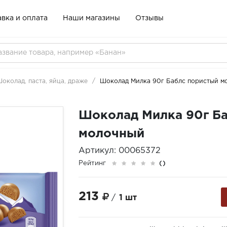
вка и оплата
Наши магазины
Отзывы
околад, паста, яйца, драже
Шоколад Милка 90г Баблс пористый м
Шоколад Милка 90г Б
молочный
Артикул: 00065372
Рейтинг
()
213
/
1 шт