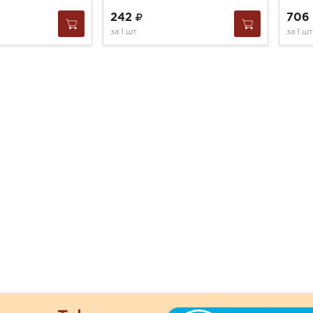
242
706
за
1 шт
за
1 шт