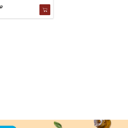
598
за
1 шт