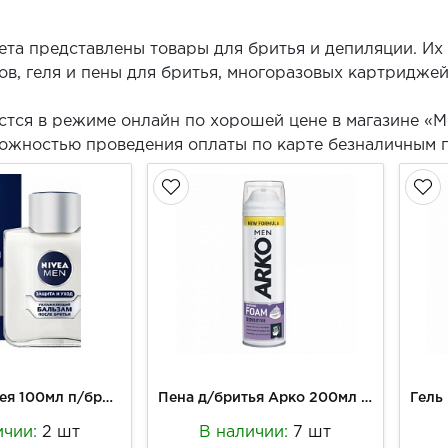
ета представлены товары для бритья и депиляции. Их
ов, геля и пены для бритья, многоразовых картридже
стся в режиме онлайн по хорошей цене в магазине «М
можностью проведения оплаты по карте безналичным п
Бальзам Нивея 100мл п/бритья Увлажняющий
Пена д/бритья Арко 200мл Сенсетив муж.
ичии:
2 шт
В наличии:
7 шт