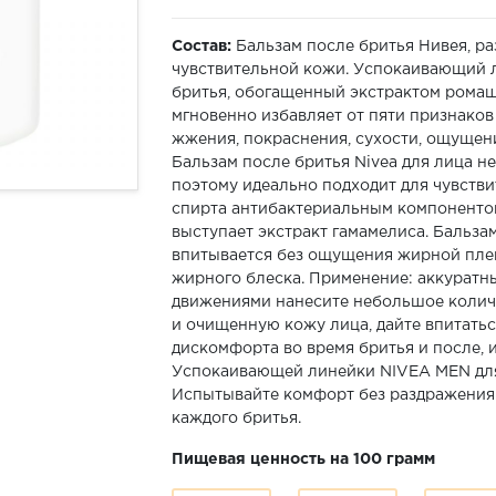
Состав:
Бальзам после бритья Нивея, р
чувствительной кожи. Успокаивающий 
бритья, обогащенный экстрактом ромаш
мгновенно избавляет от пяти признаков
жжения, покраснения, сухости, ощущени
Бальзам после бритья Nivea для лица н
поэтому идеально подходит для чувстви
спирта антибактериальным компонентом
выступает экстракт гамамелиса. Бальза
впитывается без ощущения жирной плен
жирного блеска. Применение: аккурат
движениями нанесите небольшое колич
и очищенную кожу лица, дайте впитать
дискомфорта во время бритья и после, 
Успокаивающей линейки NIVEA MEN для
Испытывайте комфорт без раздражения 
каждого бритья.
Пищевая ценность на 100 грамм