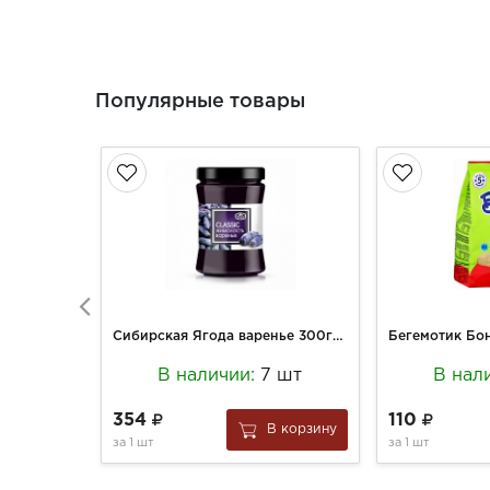
Популярные товары
Сибирская Ягода варенье 300гр Жимолостное
В наличии:
7 шт
В нал
354
110
В корзину
за
1 шт
за
1 шт