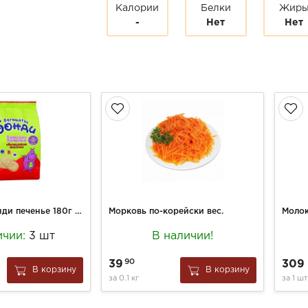
Калории
Белки
Жир
-
Нет
Нет
Бегемотик Бонди печенье 180г обог.железом
Морковь по-корейски вес.
ичии:
3 шт
В наличии!
90
39
309
В корзину
В корзину
за
0.1 кг
за
1 шт