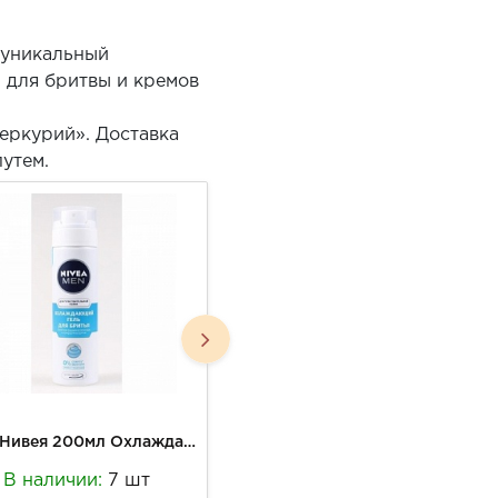
 уникальный
й для бритвы и кремов
еркурий». Доставка
утем.
Гель Нивея 200мл Охлаждающий д/бритья д/чувствительной кожи
Гель Нивея 200мл д/бритья Чистая кожа
В наличии:
7 шт
В наличии:
2 шт