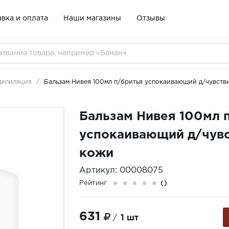
вка и оплата
Наши магазины
Отзывы
 депиляция
Бальзам Нивея 100мл п/бритья успокаивающий д/чувств
Бальзам Нивея 100мл 
успокаивающий д/чувс
кожи
Артикул: 00008075
Рейтинг
()
631
/
1 шт