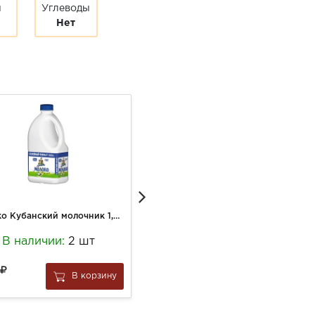
ы
Углеводы
Нет
Молоко Кубанский молочник 1,4л 2,5% канистра
Треска филе с/кожей охл. вес.
В наличии:
2 шт
В наличии:
5 кг
50
109
В корзину
В корзину
за
0.1 кг