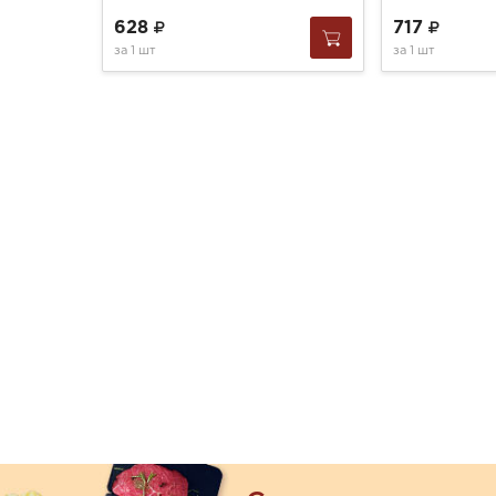
628
717
за
1 шт
за
1 шт