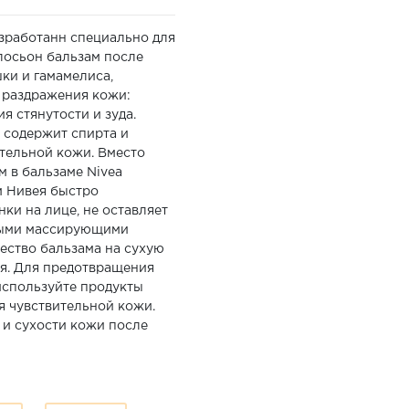
азработанн специально для
лосьон бальзам после
ки и гамамелиса,
 раздражения кожи:
я стянутости и зуда.
е содержит спирта и
тельной кожи. Вместо
 в бальзаме Nivea
м Нивея быстро
ки на лице, не оставляет
ными массирующими
ество бальзама на сухую
ся. Для предотвращения
используйте продукты
 чувствительной кожи.
и сухости кожи после