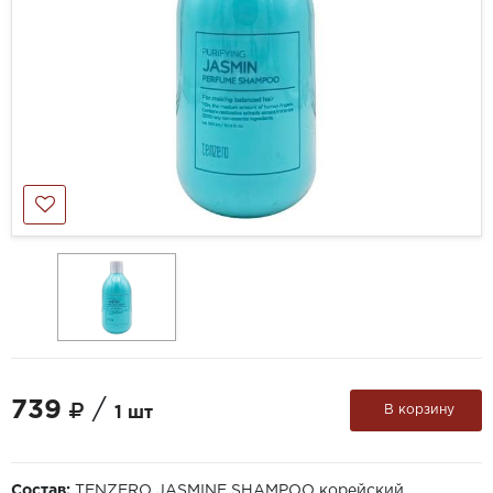
739
/
В корзину
1 шт
Состав:
TENZERO JASMINE SHAMPOO корейский