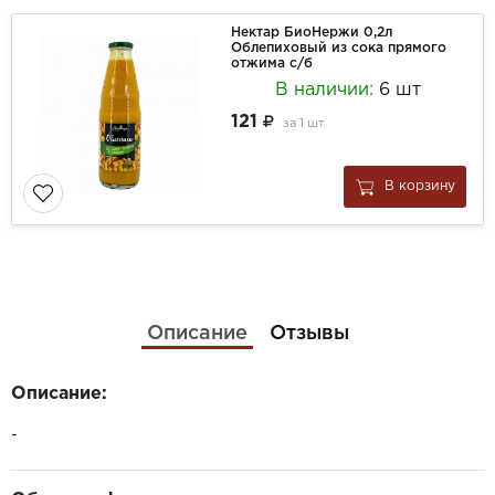
Нектар БиоНержи 0,2л
Облепиховый из сока прямого
отжима с/б
В наличии:
6 шт
121
за
1 шт
В корзину
Описание
Отзывы
Описание:
-