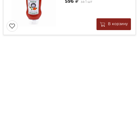
596
за
1 шт
В корзину