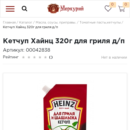
0
0
Главная
Каталог
Масла, соусы, приправы.
Томатные пасты,кетчупы
Кетчуп Хайнц 320г для гриля д/п
Кетчуп Хайнц 320г для гриля д/п
Артикул: 00042838
Рейтинг
()
Нет в наличии