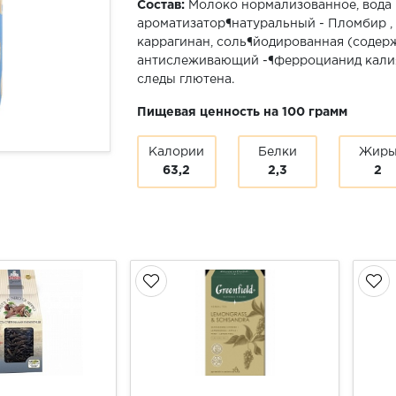
Состав:
Молоко нормализованное, вода п
ароматизатор¶натуральный - Пломбир , 
каррагинан, соль¶йодированная (содерж
антислеживающий -¶ферроцианид калия
следы глютена.
Пищевая ценность на 100 грамм
Калории
Белки
Жир
63,2
2,3
2