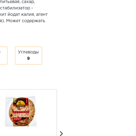
итьевая, сахар,
стабилизатор -
ит йодат калия, агент
). Может содержать
ы
Углеводы
9