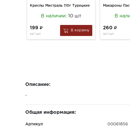
Криспы Мистраль 110г Турецкие
В наличии:
10 шт
В нал
199
260
В корзину
за
1 шт
за
1 шт
Описание:
-
Общая информация:
Артикул
00061856