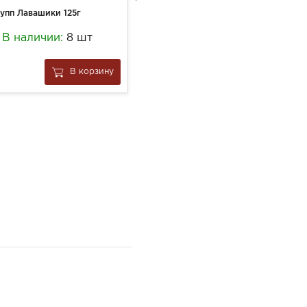
упп Лавашики 125г
Конфеты Гамлет 200г Ассорти (с бантом бордо)три вида шоколада
В наличии:
8 шт
В наличии:
1 шт
2 115
В корзину
В корзину
за
1 шт