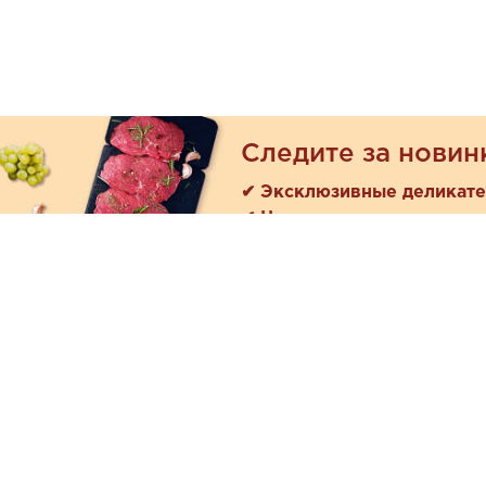
Следите за новин
✔ Эксклюзивные деликат
✔ Новые поступления
Покуп
Акции
+7 (978) 901-33-57
Как зака
Ежедневно с 8:00 до 20:00
Доставк
Обратная связь