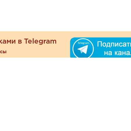
ками в Telegram
есы
ателям
Информация
ОО
Люб
О магазине
ра
зать
Наши магазины
При
Политика
а и оплата
конфиденциальности
Отзывы