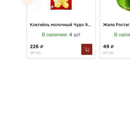
Коктейль молочный Чудо 960г Ваниль 2%
В наличии:
4 шт
В нал
226
49
за
1 шт
за
1 шт