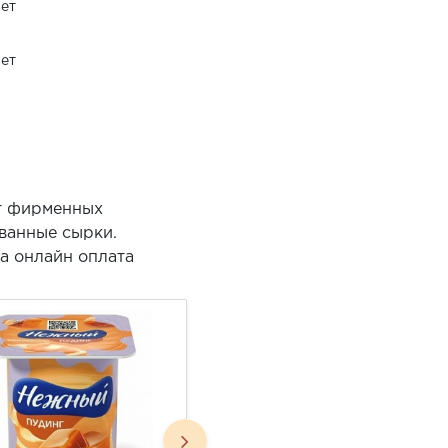
ет
ет
от фирменных
ванные сырки.
а онлайн оплата