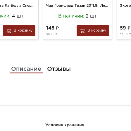
Макароны Паста Ла Белла Специаль 250г c чернилами каракатицы
Чай Гринфилд Тизан 20*1,8г Лемонграсс энд Шисандра(пирамидки)
Экогр
ичии:
4 шт
В наличии:
2 шт
148
59
В корзину
В корзину
за
1 шт
за
1 шт
Описание
Отзывы
Условия хранения
-