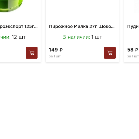
Желе Ростагроэкспорт 125г Яблоко стакан
Пирожное Милка 27г Шоколадный перекус
ичии:
12 шт
В наличии:
1 шт
149
58
за
1 шт
за
1 шт