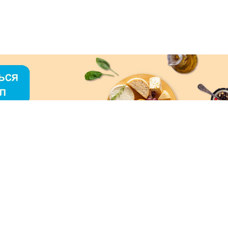
О «МЕРКУРИЙ»
ое использование контента без письменного
зрешения ООО «МЕРКУРИЙ» запрещено!
нимаем к оплате: