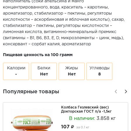
наполнитель (соки апельсина и манго
концентрированного, вода, краситель – каротины,
ароматизатор, стабилизатор – пектины, регуляторы
кислотности – аскорбиновая и яблочная кислоты), сахар,
стабилизатор – пектины, регуляторы кислотности –
лимонная кислота, витаминно-минеральный премикс
(витамины – B1, B6, B3, E, D, микроэлементы – цинк, медь),
консервант – сорбат калия, ароматизатор
Пищевая ценность на 100 грамм
Калории
Белки
Жиры
Углеводы
-
Нет
Нет
8
Популярные товары
Колбаса Гезлевский (вес)
Докторская ГОСТ п/а -1,5кг
В наличии:
3.858 кг
107
за
0.1 кг