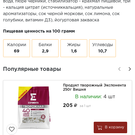
вода, пюре черники, стабилизатор - крахмал пищевой, три
- кальция цитрат (источниккальция), натуральные
ароматизаторы, сок черной моркови, сок лимона, сок
голубики, витамин Д3), йогуртовая закваска
Пищевая ценность на 100 грамм
Калории
Белки
Жиры
Углеводы
69
2,9
1,6
10,7
Популярные товары
Продукт творожный Экспонента
250г Вишня
В наличии:
4 шт
205
за
1 шт
В корзину