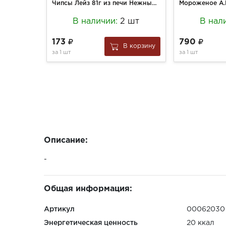
Чипсы Лейз 81г из печи Нежный Сыр с зеленью
В наличии:
2 шт
В нал
173
790
В корзину
за
1 шт
за
1 шт
Описание:
-
Общая информация:
Артикул
00062030
Энергетическая ценность
20 ккал