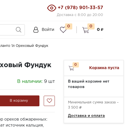
+7 (978) 901-33-57
Доставка с 8:00 до 20:00
0
0
Войти
0
ланто 1л Ореховый Фундук
еховый Фундук
0
Корзина пуста
В наличии:
9 шт
В вашей корзине нет
товаров
В корзину
Минимальная сумма заказа –
3 500
Доставка и оплата
дер орехов обжаренных:
ат источник кальция,