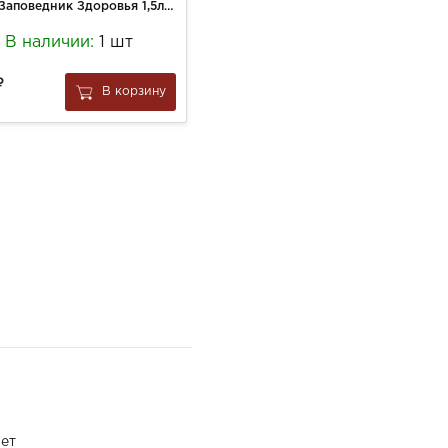
Вода Заповедник Здоровья 1,5л №4 ПЭТ
Вареники с капустой п/ф с/м вес.
В наличии:
1 шт
В наличии!
55
В корзину
В корзину
за
0.1 кг
ет