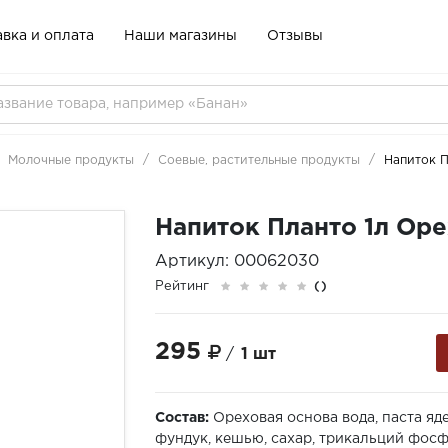
вка и оплата
Наши магазины
Отзывы
Молочные продукты
Соевые, растительные продукты
Напиток П
Напиток Планто 1л Ор
Артикул: 00062030
Рейтинг
()
295
/
1 шт
Состав:
Ореховая основа вода, паста я
фундук, кешью, сахар, трикальций фосф