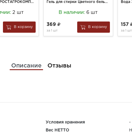
Мороженое А.РОСТАГРОКОМПЛЕКС 300г Пломбир с Манго и семенами чиа 15%
Гель для стирки Цветного белья Синергетик 750мл
ичии:
2 шт
В наличии:
6 шт
369
157
В корзину
В корзину
за
1 шт
за
1 шт
Описание
Отзывы
Условия хранения
-
Вес НЕТТО
Н