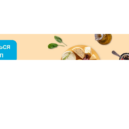
О «МЕРКУРИЙ»
ое использование контента без письменного
зрешения ООО «МЕРКУРИЙ» запрещено!
нимаем к оплате: