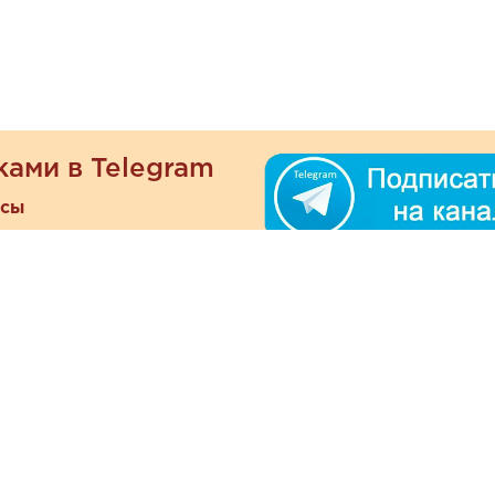
ками в Telegram
есы
ателям
Информация
ОО
Люб
О магазине
ра
зать
Наши магазины
При
Политика
а и оплата
конфиденциальности
Отзывы