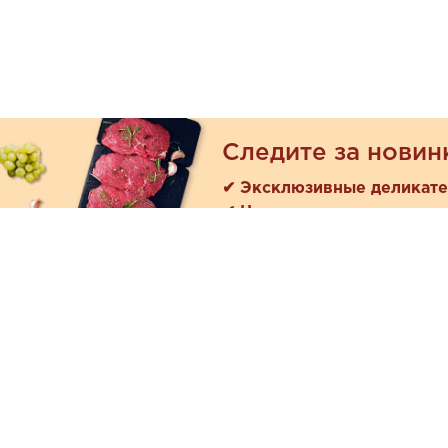
Следите за новин
✔ Эксклюзивные деликат
✔ Новые поступления
Покуп
Акции
+7 (978) 901-33-57
Как зака
Ежедневно с 8:00 до 20:00
Доставк
Обратная связь