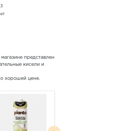
,3
ет
 магазине представлен
ательные кисели и
по хорошей цене.