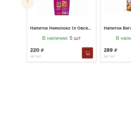
Напиток Немолоко 1л Овсяный Протеин +
В наличии:
5 шт
В нал
220
289
за
1 шт
за
1 шт