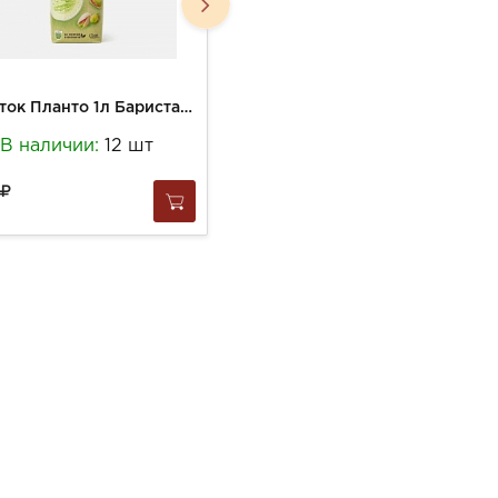
Напиток Планто 1л Бариста Фисташковый пломбир
Напиток Немолоко 1л на рисовой основе Банановый
В наличии:
12 шт
В наличии:
12 шт
221
за
1 шт