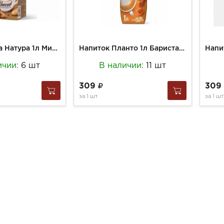
Напиток Вега Натура 1л Миндальный
Напиток Планто 1л Бариста Карамель
ичии:
6 шт
В наличии:
11 шт
309
309
за
1 шт
за
1 шт