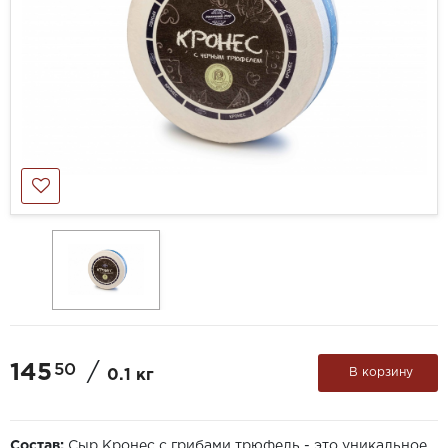
145
/
50
В корзину
0.1 кг
Состав:
Сыр Кронес с грибами трюфель - это уникальное