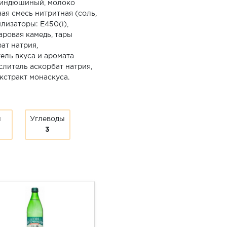
ц индюшиный, молоко
ая смесь нитритная (соль,
лизаторы: Е450(i),
аровая камедь, тары
ат натрия,
тель вкуса и аромата
слитель аскорбат натрия,
экстракт монаскуса.
ы
Углеводы
3