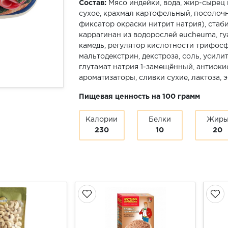
Состав:
Мясо индейки, вода, жир-сыре
сухое, крахмал картофельный, посолочн
фиксатор окраски нитрит натрия), стаби
каррагинан из водорослей eucheuma, гу
камедь, регулятор кислотности трифосф
мальтодекстрин, декстроза, соль, усили
глутамат натрия 1-замещённый, антиоки
ароматизаторы, сливки сухие, лактоза, 
Пищевая ценность на 100 грамм
Калории
Белки
Жир
230
10
20