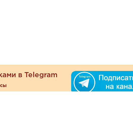
ками в Telegram
есы
ателям
Информация
ОО
Люб
О магазине
ра