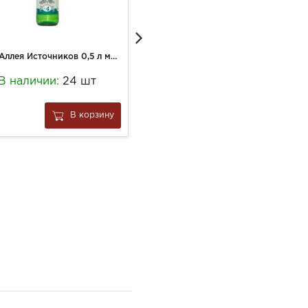
Вода Аллея Источников 0,5 л минеральная №4 стекло евро
Вафли Херши 55г Шоколадные
В наличии:
24 шт
В наличии:
8 шт
281
В корзину
В корзину
за
1 шт