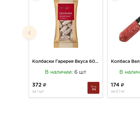
Колбаски Гаререя Вкуса 60г Фелино мини с/в
В наличии:
6 шт
В нали
372
174
за
1 шт
за
0.1 кг