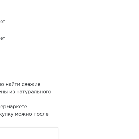
ет
ет
но найти свежие
ены из натурального
пермаркете
окупку можно после