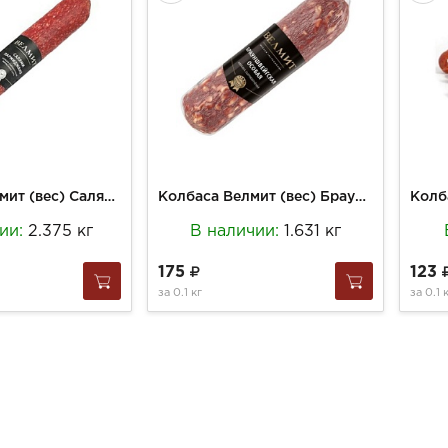
Колбаса Велмит (вес) Салями Пармиджано с/к срез
Колбаса Велмит (вес) Брауншвейская особая с/к срез
чии:
2.375 кг
В наличии:
1.631 кг
175
123
за
0.1 кг
за
0.1 