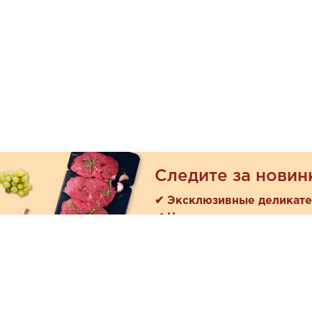
Следите за новин
✔ Эксклюзивные деликат
✔ Новые поступления
Покуп
Акции