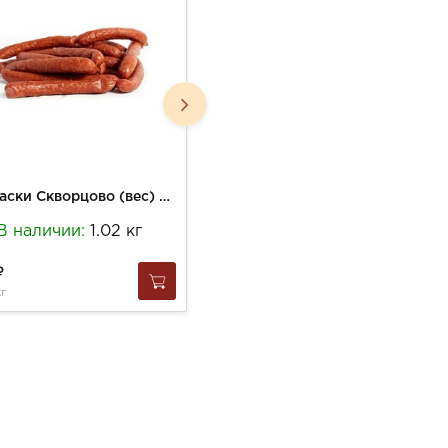
Колбаски Скворцово (вес) Охотничьи п/к н/о (-0,3кг)
Колбаса Крымская Охота (шт) из Оленя с/к кат. А
В наличии:
1.02 кг
В наличии:
1 шт
1 650
кг
за
1 шт