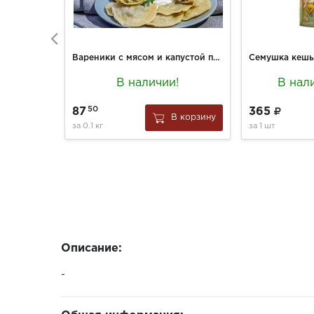
Вареники с мясом и капустой п/ф с/м вес.
В наличии!
В нал
50
87
365
В корзину
за
0.1 кг
за
1 шт
Описание:
-