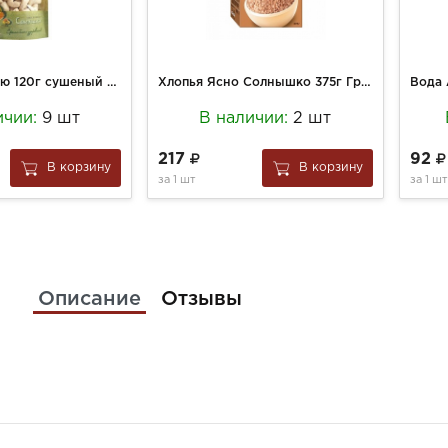
Семушка кешью 120г сушеный ядро
Хлопья Ясно Солнышко 375г Гречневые
ичии:
9 шт
В наличии:
2 шт
217
92
В корзину
В корзину
за
1 шт
за
1 шт
Описание
Отзывы