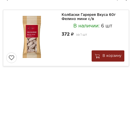
Колбаски Гаререя Вкуса 60г
Фелино мини с/в
В наличии:
6 шт
372
за
1 шт
В корзину