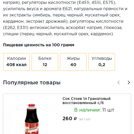
натрия), регуляторы кислотности (Е451i, 451ii, Е575),
усилитель вкуса и аромата E621, натуральные пряности и
их экстракты (имбирь, перец черный, мускатный орех,
кардамон, экстракт дрожжей), регуляторы кислотности
(E262, E331) антиокислитель аскорбат натрия, глюкоза,
специи (перец черный, мускатный орех, кардамон)
Пищевая ценность на 100 грамм
Калории
Белки
Жиры
Углеводы
408 ккал
12
40
0,2
Популярные товары
Сок Стоев 1л Гранатовый
восстановленный с/б
В наличии:
11 шт
260
за
1 шт