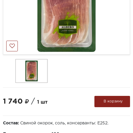
1 740
/
В корзину
1 шт
Состав:
Свиной окорок, соль, консерванты: Е252.