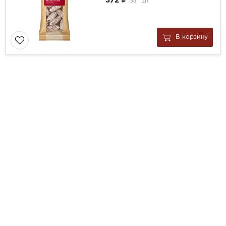
372
за
1 шт
В корзину