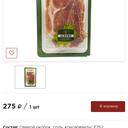
275
/
В корзину
1 шт
Состав:
Свиной окорок, соль, консерванты: Е252.