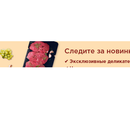
Следите за новин
✔ Эксклюзивные деликат
✔ Новые поступления
Покуп
Акции
+7 (978) 901-33-57
Как зака
Ежедневно с 8:00 до 20:00
Доставк
Обратная связь