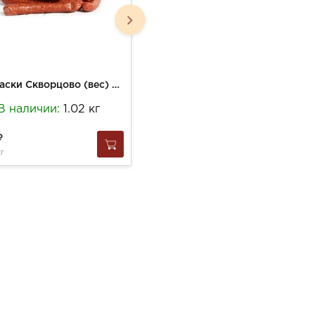
Колбаски Скворцово (вес) Охотничьи п/к н/о (-0,3кг)
Колбаса Крымская Охота (шт) из Оленя с/к кат. А
В наличии:
1.02 кг
В наличии:
1 шт
1 650
кг
за
1 шт