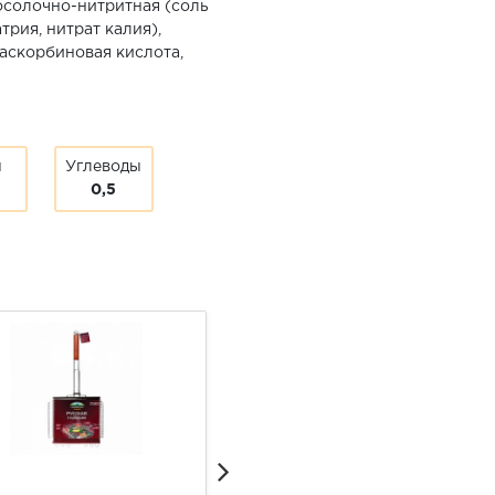
посолочно-нитритная (соль
рия, нитрат калия),
 аскорбиновая кислота,
ы
Углеводы
0,5