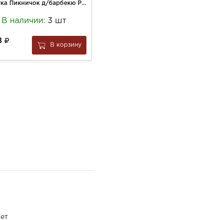
Решетка Пикничок д/барбекю Русская глубокая 280*222*50 мм (401-729)
Макароны Паста Ла Белла Специаль 250г c чернилами каракатицы
В наличии:
3 шт
В наличии:
4 шт
8
260
В корзину
В корзину
за
1 шт
ет