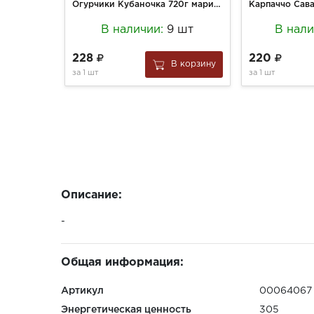
Огурчики Кубаночка 720г маринованные ст/б
В наличии:
9 шт
В нал
228
220
В корзину
за
1 шт
за
1 шт
Описание:
-
Общая информация:
Артикул
00064067
Энергетическая ценность
305