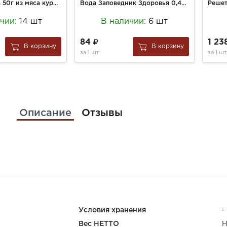
Карпаччо Сава 50г из мяса курицы с/в
Вода Заповедник Здоровья 0,45л №17 с/б
ичии:
14 шт
В наличии:
6 шт
84
1 23
В корзину
В корзину
за
1 шт
за
1 шт
Описание
Отзывы
Условия хранения
-
Вес НЕТТО
Н