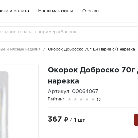
вка и оплата
Наши магазины
Отзывы
ые и мясные изделия
Окорок Доброско 70г Ди Парма с/в нарезка
Окорок Доброско 70г 
нарезка
Артикул: 00064067
Рейтинг
()
367
/
1 шт