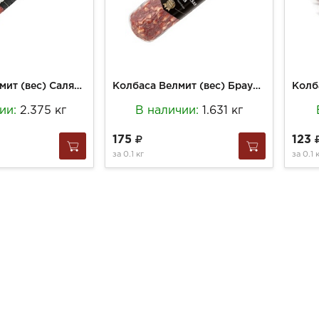
Колбаса Велмит (вес) Салями Пармиджано с/к срез
Колбаса Велмит (вес) Брауншвейская особая с/к срез
чии:
2.375 кг
В наличии:
1.631 кг
175
123
за
0.1 кг
за
0.1 