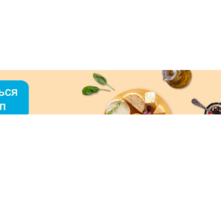
О «МЕРКУРИЙ»
ое использование контента без письменного
зрешения ООО «МЕРКУРИЙ» запрещено!
нимаем к оплате: