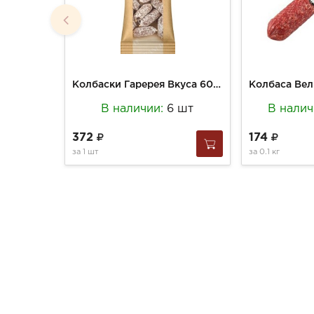
Колбаски Гаререя Вкуса 60г Фелино мини с/в
В наличии:
6 шт
В нали
372
174
за
1 шт
за
0.1 кг