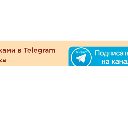
ками в Telegram
есы
ателям
Информация
ОО
Люб
О магазине
ра
зать
Наши магазины
При
Политика
а и оплата
конфиденциальности