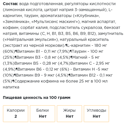
Состав:
вода подготовленная, регуляторы кислотности
(лимонная кислота, цитрат натрия 3-замещенный), L-
карнитин, таурин, ароматизаторы («Клубника»,
«Земляника», «Мультисенс маскинг»), магния аспартат,
кофеин, сорбат калия, подсластитель сукралоза, бензоат
натрия, витамины (С, Н, В1, В3, В5, В6, В9, В12), замутнитель
(«Нейтральная эмульсия»), натуральный краситель
(экстракт из черной моркови).¶L-карнитин - 180 мг
(60%)¶Витамин В1 - 0,11 мг (7,9%)¶Таурин - 100 мг
(25%)¶Витамин В3 - 0,8 мг (4,5%)¶Магний - 5 мг
(1,3%)Витамин В5 - 0,28 мг (4,7%)Витамин С - 2,95 мг
(4,9%)¶Витамин В6 - 0,12 мг (6%) - Витамин Н -5 мкг
(10%)¶Витамин В9 - 9 мкг (4,5%)¶Витамин В12 - 0,1 мкг
(5%)¶Содержание кофеина не более 25 мг в 100 мл
напитка
Пищевая ценность на 100 грамм
Калории
Белки
Жиры
Углеводы
2
Нет
Нет
Нет