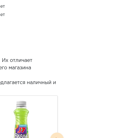
ет
ет
 Их отличает
его магазина
едлагается наличный и