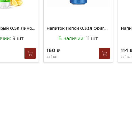
Напиток Добрый 0,5л Лимон-Лайм ПЭТ
Напиток Пепси 0,33л Оригинал газ ж/б Германия
ичии:
9 шт
В наличии:
11 шт
160
114
за
1 шт
за
1 шт