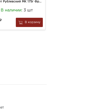
Паштет Рублевский МК 175г Французский с уткой
Икра свекольная вес.
В наличии:
3 шт
В наличии!
65
В корзину
В корзину
за
0.1 кг
ет