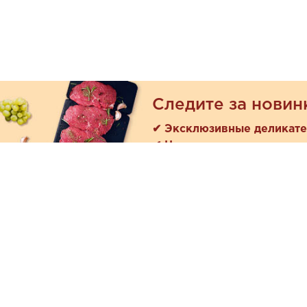
Следите за новин
✔ Эксклюзивные деликат
✔ Новые поступления
Покуп
Акции
+7 (978) 901-33-57
Как зака
Ежедневно с 8:00 до 20:00
Доставк
Обратная связь