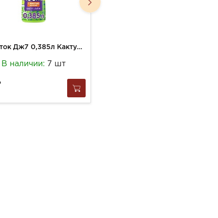
Напиток Дж7 0,385л Кактус-Лайм ПЭТ
Напиток Дж7 0,385л Красный Апельсин ПЭТ
В наличии:
7 шт
В наличии:
10 шт
114
за
1 шт