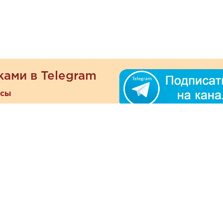
ками в Telegram
есы
ателям
Информация
ОО
Люб
О магазине
ра
зать
Наши магазины
При
Политика
а и оплата
конфиденциальности
Отзывы