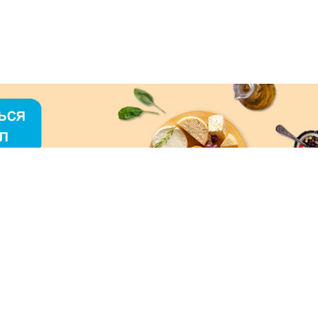
О «МЕРКУРИЙ»
ое использование контента без письменного
зрешения ООО «МЕРКУРИЙ» запрещено!
нимаем к оплате: