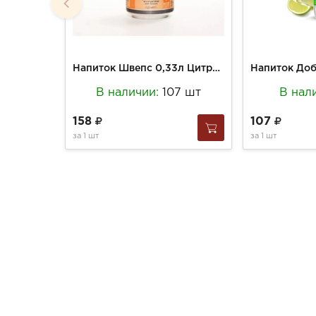
Напиток Швепс 0,33л Цитрус Микс ж/б Польша
В наличии:
107 шт
В нал
158
107
за
1 шт
за
1 шт