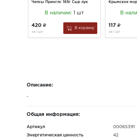
Чипсы Принглс 165г Сыр лук
В наличии:
1 шт
В нал
420
117
В корзину
за
1 шт
за
1 шт
Описание:
-
Общая информация:
Артикул
00065391
Энергетическая ценность
42