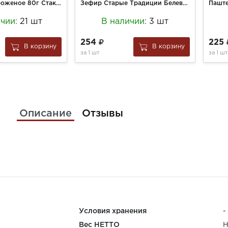
Крымское мороженое 80г Стакан Крымский пломбир (30)
Зефир Старые Традиции Белевский 250г Ванильный
ичии:
21 шт
В наличии:
3 шт
254
225
В корзину
В корзину
за
1 шт
за
1 шт
Описание
Отзывы
Условия хранения
-
Вес НЕТТО
Н