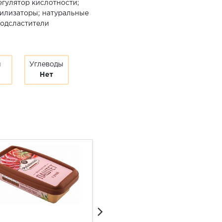
егулятор кислотности;
билизаторы; натуральные
подсластители
ы
Углеводы
Нет