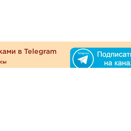
ками в Telegram
есы
ателям
Информация
ОО
Люб
О магазине
ра
зать
Наши магазины
При
Политика
а и оплата
конфиденциальности