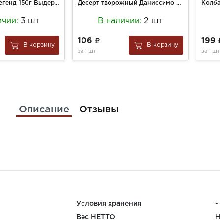
Сыр Долина Легенд 150г Выдержанный Трюфель Козий нарезка
Десерт творожный Даниссимо 130г Браво с шок.крошкой 6,7%
Колба
ичии:
3 шт
В наличии:
2 шт
106
199
В корзину
В корзину
за
1 шт
за
1 шт
Описание
Отзывы
Условия хранения
-
Вес НЕТТО
Н