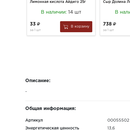
Лимонная кислота Айдиго 25г
В наличии:
14 шт
В нал
33
738
В корзину
за
1 шт
за
1 шт
Описание:
-
Общая информация:
Артикул
00055502
Энергетическая ценность
13,6