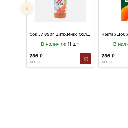
Сок J7 850г Цитр.Микс Охлажденный
В наличии:
11 шт
В нал
286
286
за
1 шт
за
1 шт