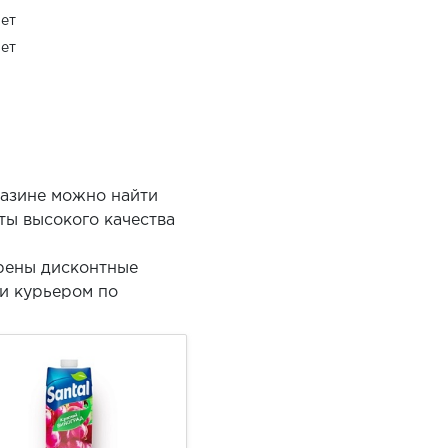
ет
ет
газине можно найти
ты высокого качества
трены дисконтные
ки курьером по