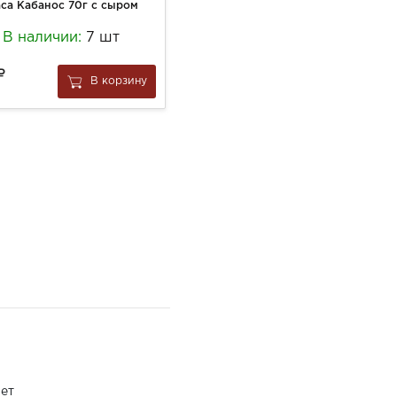
са Кабанос 70г с сыром
Гель Нивея 250мл д/душа Свежесть и забота
В наличии:
7 шт
В наличии:
5 шт
307
В корзину
В корзину
за
1 шт
ет