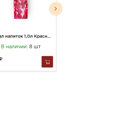
Сантал напиток 1,0л Красный Виноград
Сок Полезный Завтрак J7 300г Ябл-Банан-Клубника
В наличии:
8 шт
В наличии:
3 шт
127
за
1 шт