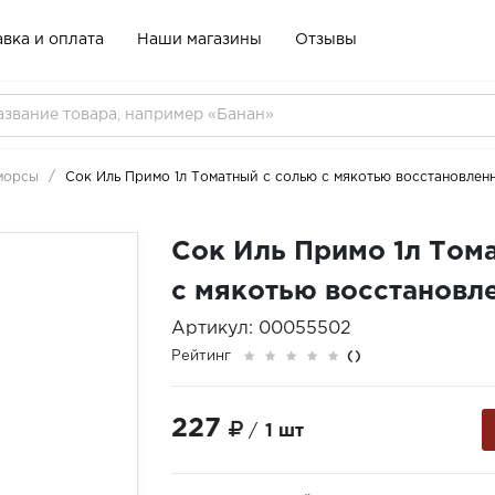
вка и оплата
Наши магазины
Отзывы
 морсы
Сок Иль Примо 1л Томатный с солью с мякотью восстановлен
Сок Иль Примо 1л Том
с мякотью восстановл
Артикул: 00055502
Рейтинг
()
227
/
1 шт