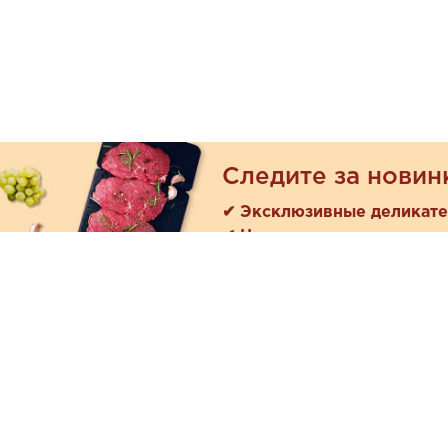
Следите за новин
✔ Эксклюзивные деликат
✔ Новые поступления
Покуп
Акции
+7 (978) 901-33-57
Как зака
Ежедневно с 8:00 до 20:00
Доставк
Обратная связь