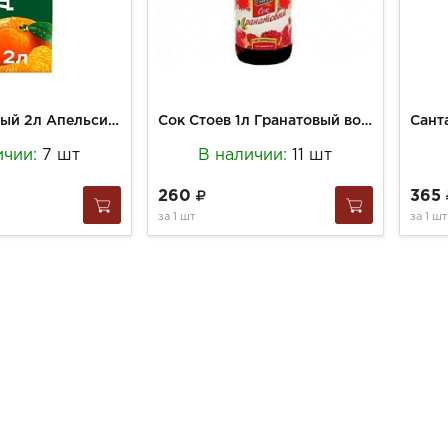
Нектар Добрый 2л Апельсин-Мандарин
Сок Стоев 1л Гранатовый восстановленный с/б
ичии:
7 шт
В наличии:
11 шт
260
365
за
1 шт
за
1 шт