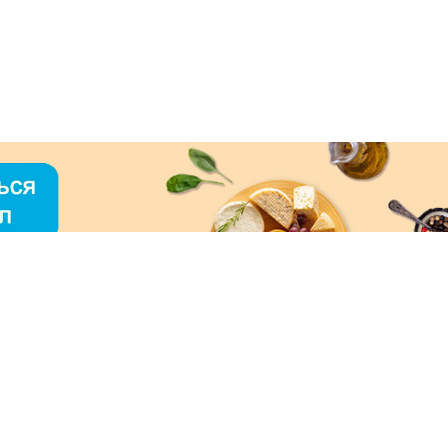
О «МЕРКУРИЙ»
ое использование контента без письменного
зрешения ООО «МЕРКУРИЙ» запрещено!
нимаем к оплате: