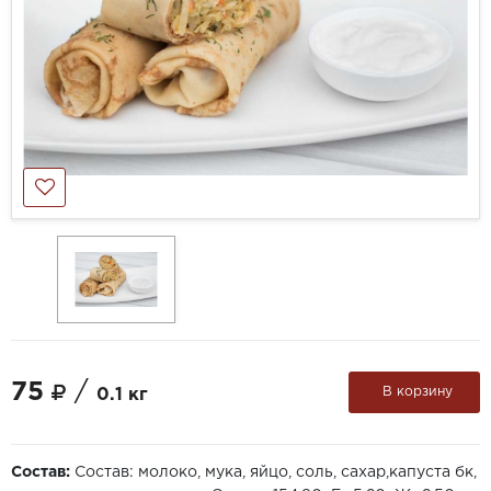
75
/
В корзину
0.1 кг
Состав:
Состав: молоко, мука, яйцо, соль, сахар,капуста бк,