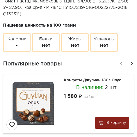
томат паста,лук, морковь.Эн.цен. 154,90; Б- 5.20; Ж- 2.50;
У- 27.90.Т-ра хр-я -14,-18*С.ТУ10.72.19-016-00222775-2016
(*13231*)
Пищевая ценность на 100 грамм
Калории
Белки
Жиры
Углеводы
-
Нет
Нет
Нет
Популярные товары
Конфеты Джулиан 180г Опус
В наличии:
2 шт
1 580
за
1 шт
В корзину