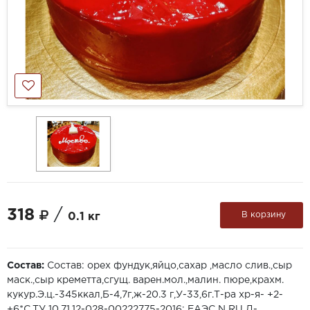
318
/
В корзину
0.1 кг
Состав:
Состав: орех фундук,яйцо,сахар ,масло слив.,сыр
маск.,сыр креметта,сгущ. варен.мол.,малин. пюре,крахм.
кукур.Э.ц.-345ккал,Б-4,7г,ж-20.3 г,У-33,6г.Т-ра хр-я- +2-
+6*С.ТУ 10.71.12-028-00222775-2016; EAЭС N RU Д-