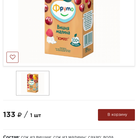
133
/
В корзину
1 шт
Состав:
сок из вишни; сок из малины; сахар; вода