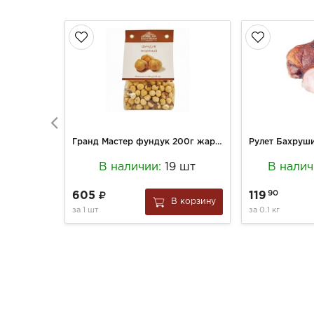
Гранд Мастер фундук 200г жареный
В наличии:
19 шт
В нали
90
605
119
В корзину
за
1 шт
за
0.1 кг