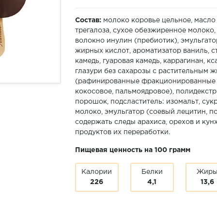
Состав:
молоко коровье цельное, масло 
трегалоза, сухое обезжиренное молоко,
волокно инулин (пребиотик), эмульгато
жирных кислот, ароматизатор ваниль, с
камедь, гуаровая камедь, каррагинан, к
глазури без сахарозы с растительным 
(рафинированные фракционированные 
кокосовое, пальмоядровое), полидекстро
порошок, подсластитель: изомальт, сук
молоко, эмульгатор (соевый лецитин, п
содержать следы арахиса, орехов и кунж
продуктов их переработки.
Пищевая ценность на 100 грамм
Калории
Белки
Жир
226
4,1
13,6