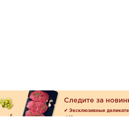
Следите за новин
✔ Эксклюзивные деликат
✔ Новые поступления