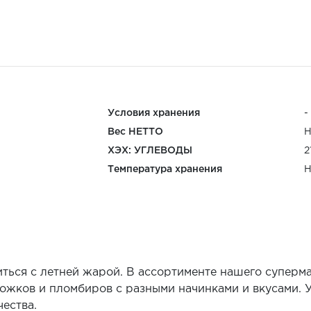
4
Условия хранения
-
Вес НЕТТО
Н
ХЭХ: УГЛЕВОДЫ
2
Температура хранения
Н
ться с летней жарой. В ассортименте нашего суперм
жков и пломбиров с разными начинками и вкусами. У
ества.