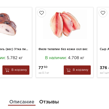
Рулет Бахрушинъ (вес) Утка пикантная с черносливом в/к в/у
Филе тилапии без кожи охл вес
Сыр А
чии:
5.782 кг
В наличии:
4.708 кг
50
77
376
В корзину
В корзину
за
0.1 кг
за
1 шт
Описание
Отзывы