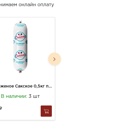
нимаем онлайн оплату
Мороженое Сакское 0,5кг пломбир ванильный в семейной упаковке (9)
Мороженое Сакское 90г Эскимо Птичье молоко в мол шок на палочке (20)
В наличии:
3 шт
В наличии:
5 шт
162
за
1 шт