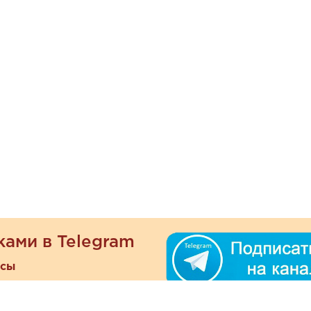
ками в Telegram
есы