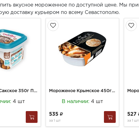
пить вкусное мороженное по доступной цене. Мы при
рую доставку курьером по всему Севастополю.
Мороженое Сакское 350г Пломбир шоколадный с орехово-шоколад пастой и фундук (12)
Мороженое Крымское 450г Лаунж Сливочное Соленая карамель с арахисом (8)
ичии:
4 шт
В наличии:
4 шт
535
527
за
1 шт
за
1 шт