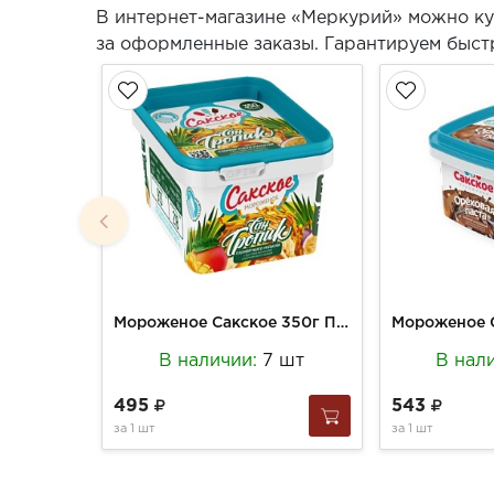
В интернет-магазине «Меркурий» можно ку
за оформленные заказы. Гарантируем быст
Мороженое Сакское 350г Пломбир манго-маракуйя с фруктовым наполнителем (12)
В наличии:
7 шт
В нал
495
543
за
1 шт
за
1 шт