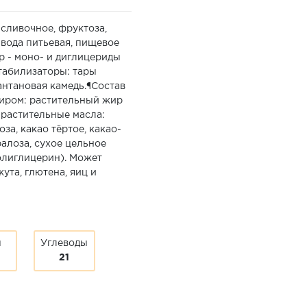
сливочное, фруктоза,
 вода питьевая, пищевое
р - моно- и диглицериды
табилизаторы: тары
сантановая камедь.¶Состав
жиром: растительный жир
растительные масла:
за, какао тёртое, какао-
ралоза, сухое цельное
олиглицерин). Может
ута, глютена, яиц и
ы
Углеводы
21