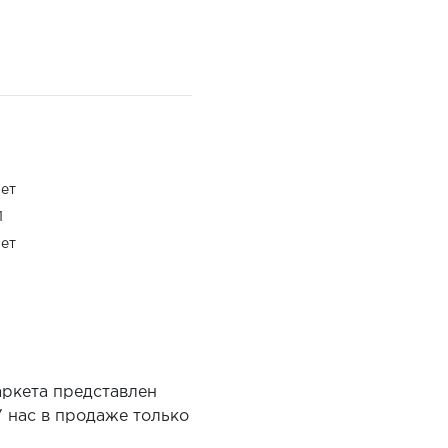
ет
1
ет
аркета представлен
 нас в продаже только