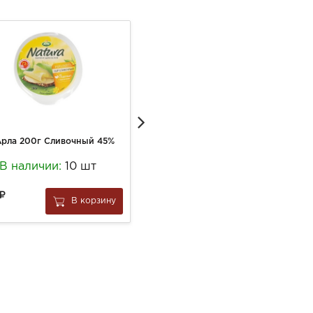
рла 200г Сливочный 45%
Сок Barinoff 1л Яблочный восстановленный осветленный бут
В наличии:
10 шт
В наличии:
10 шт
276
В корзину
В корзину
за
1 шт