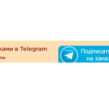
ками в Telegram
есы
ателям
Информация
ОО
Люб
О магазине
ра
зать
Наши магазины
При
Политика
а и оплата
конфиденциальности