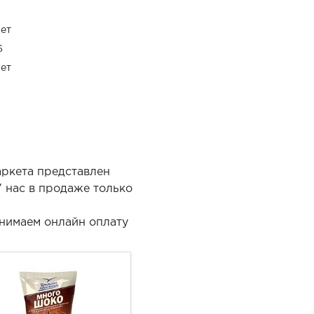
ет
6
ет
аркета представлен
 нас в продаже только
нимаем онлайн оплату