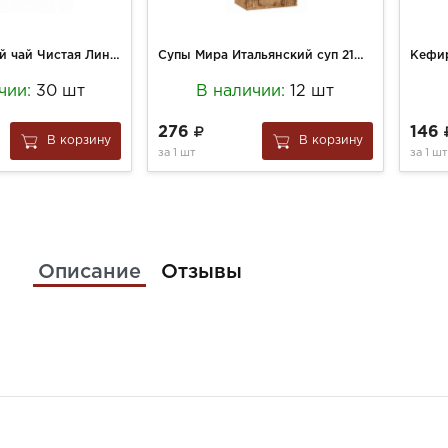
Замороженный чай Чистая Линия 50г Ягодный Черная Смородина, Апельсин, Лайм (30)
Супы Мира Итальянский суп 210г минестроне
чии:
30 шт
В наличии:
12 шт
276
146
В корзину
В корзину
за
1 шт
за
1 шт
Описание
Отзывы