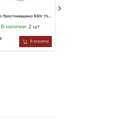
Кефир Простоквашино 930г 1% бут
Пюре Тема 90г из Цыпленка с кабачками,морковью,рисом 3,8% жирность 6+
В наличии:
2 шт
В наличии:
3 шт
105
В корзину
В корзину
за
1 шт