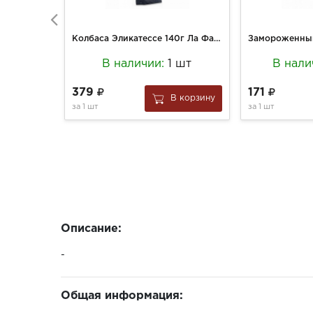
Колбаса Эликатессе 140г Ла Фаворте с/в
В наличии:
1 шт
В нали
379
171
В корзину
за
1 шт
за
1 шт
Описание:
-
Общая информация: