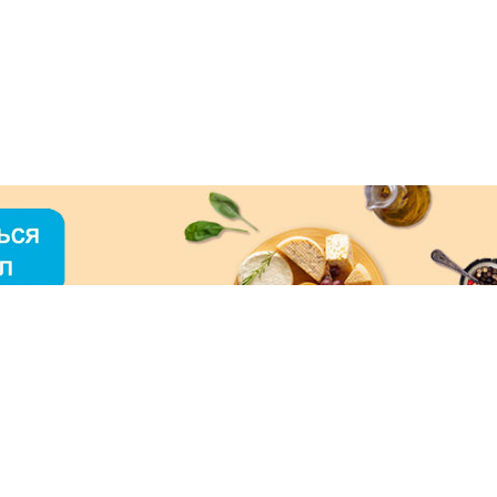
О «МЕРКУРИЙ»
ое использование контента без письменного
зрешения ООО «МЕРКУРИЙ» запрещено!
нимаем к оплате: