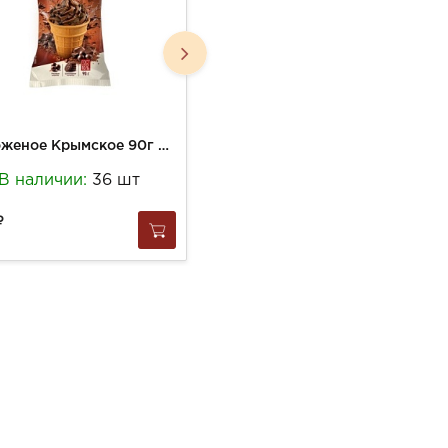
Мороженое Крымское 90г Много Шоко с печеньем и шариками стакан (30)
Мороженое Крымский пломбир 70г Эскимо пломбир в шок (30)
В наличии:
36 шт
В наличии:
39 шт
144
за
1 шт