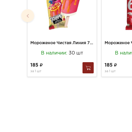
Мороженое Чистая Линия 75г Эскимо Шарики в Мармеладе и ароматом малины (30)
В наличии:
30 шт
В нали
185
185
за
1 шт
за
1 шт