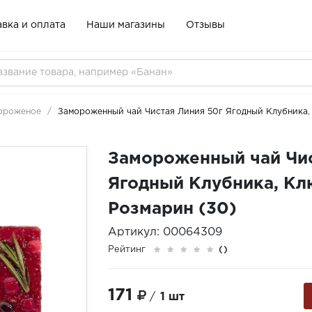
вка и оплата
Наши магазины
Отзывы
ороженое
Замороженный чай Чистая Линия 50г Ягодный Клубника, 
Замороженный чай Чис
Ягодный Клубника, Кл
Розмарин (30)
Артикул: 00064309
Рейтинг
()
171
/
1 шт