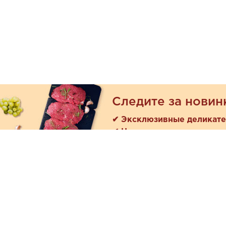
Следите за новин
✔ Эксклюзивные деликат
✔ Новые поступления
Покуп
Акции
+7 (978) 901-33-57
Как зака
Ежедневно с 8:00 до 20:00
Доставк