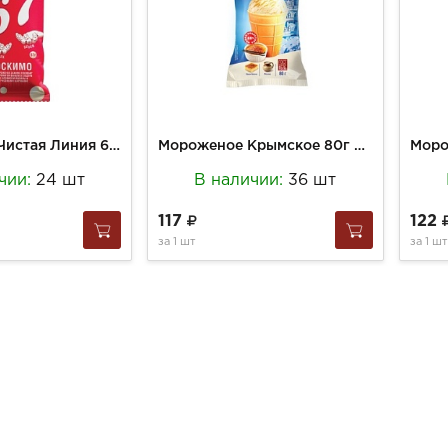
Мороженое Чистая Линия 67г Эскимо с ароматом ванили и малины и рисовыми шариками 12% (25)
Мороженое Крымское 80г Крем-брюле Крымский заварной пломбир 15% (30)
чии:
24 шт
В наличии:
36 шт
117
122
за
1 шт
за
1 шт