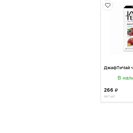
В нал
266
за
1 шт