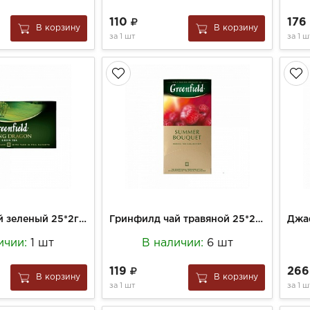
110
17
В корзину
В корзину
за
1 шт
за
1 ш
Гринфилд чай зеленый 25*2г Парящий дракон
Гринфилд чай травяной 25*2г Саммер
ичии:
1 шт
В наличии:
6 шт
119
26
В корзину
В корзину
за
1 шт
за
1 ш