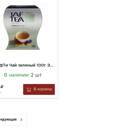
ДжафТи Чай зеленый 100г Эрл Грей
В наличии:
2 шт
5
В корзину
т
ледующая