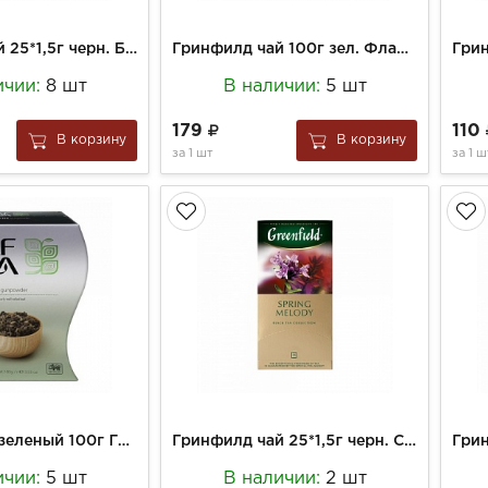
Гринфилд чай 25*1,5г черн. Блюберри Найтс
Гринфилд чай 100г зел. Флаинг Дракон
ичии:
8 шт
В наличии:
5 шт
179
110
В корзину
В корзину
за
1 шт
за
1 ш
ДжафТи Чай зеленый 100г Ганпаудер
Гринфилд чай 25*1,5г черн. Спринг Мелоди
ичии:
5 шт
В наличии:
2 шт