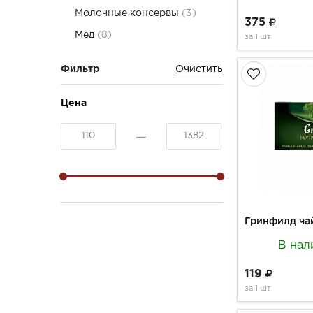
Молочные консервы
(3)
375
Мед
(8)
за
1 шт
Фильтр
Цена
В нал
119
за
1 шт