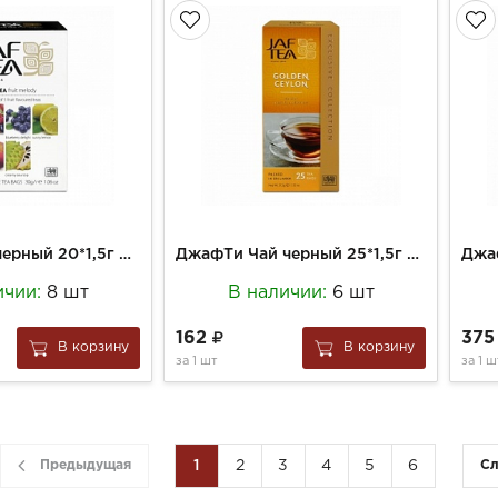
ДжафТиЧай черный 20*1,5г Фрут мелоди (5 видов)
ДжафТи Чай черный 25*1,5г Голден Цейлон
ичии:
8 шт
В наличии:
6 шт
162
37
В корзину
В корзину
за
1 шт
за
1 ш
Предыдущая
1
2
3
4
5
6
С