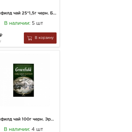
Гринфилд чай 25*1,5г черн. Барбери Гарден
В наличии:
5 шт
В корзину
т
Гринфилд чай 100г черн. Эрл Грей Фэнтази
В наличии:
4 шт