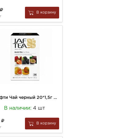
6
В корзину
т
Джафти Чай черный 20*1,5г Фрут Фиеста (5 видов)
В наличии:
4 шт
6
В корзину
т