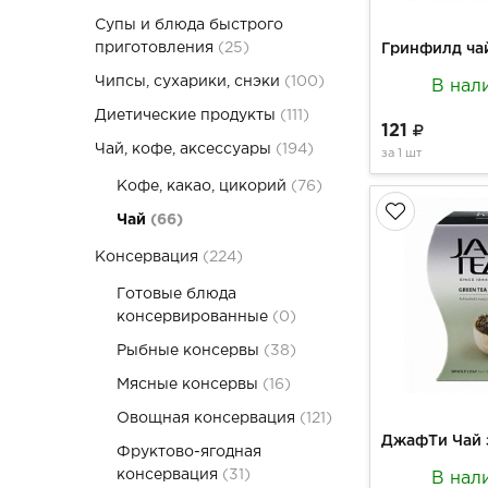
Супы и блюда быстрого
приготовления
(25)
Чипсы, сухарики, снэки
(100)
В нал
Диетические продукты
(111)
121
Чай, кофе, аксессуары
(194)
за
1 шт
Кофе, какао, цикорий
(76)
Чай
(66)
Консервация
(224)
Готовые блюда
консервированные
(0)
Рыбные консервы
(38)
Мясные консервы
(16)
Овощная консервация
(121)
Фруктово-ягодная
консервация
(31)
В нал