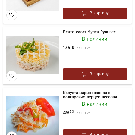
В корзину
Бенто-салат Мулен Руж вес.
В наличии!
175
за
0.1 кг
В корзину
Капуста маринованная с
болгарским перцем весовая
В наличии!
50
49
за
0.1 кг
В корзину