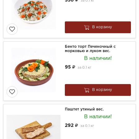
330
за
0.1 кг
В корзину
Бенто торт Печеночный с
морковью и луком вес.
В наличии!
95
за
0.1 кг
В корзину
Паштет утиный вес.
В наличии!
292
за
0.1 кг