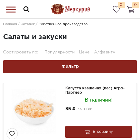
0
0
Главная
Каталог
Собственное производство
Салаты и закуски
Сортировать по:
Популярности
Цене
Алфавиту
Фильтр
Капуста квашеная (вес) Агро-
Партнер
В наличии!
35
за
0.1 кг
В корзину