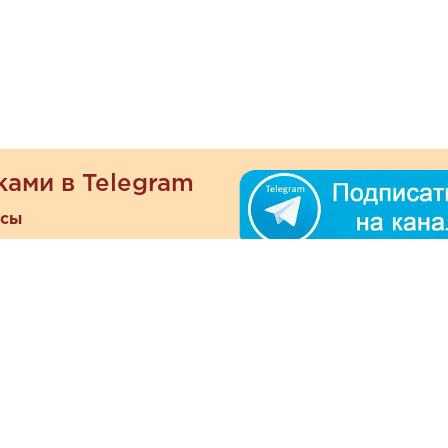
ками в Telegram
есы
ателям
Информация
ОО
Люб
О магазине
ра
зать
Наши магазины
При
Политика
а и оплата
конфиденциальности