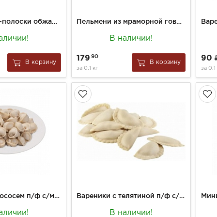
Минтай филе-полоски обжаренные в хрустящей панировке с добавлением морских водорослей зам, вес
Пельмени из мраморной говядины п/ф с/м вес.
аличии!
В наличии!
90
179
90
В корзину
В корзину
за
0.1 кг
за
0.1
Пельмени с лососем п/ф с/м вес.
Вареники с телятиной п/ф с/м вес.
аличии!
В наличии!