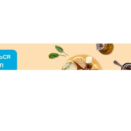
О «МЕРКУРИЙ»
ое использование контента без письменного
зрешения ООО «МЕРКУРИЙ» запрещено!
нимаем к оплате: