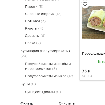
Пироги
(5)
Слоеные изделия
(12)
Пряники
(3)
Рулеты
(4)
Десерты
(6)
Пасха
(2)
Кулинария (полуфабрикаты)
(20)
В н
Полуфабрикаты из рыбы и
морепродуктов
(3)
75
Полуфабрикаты из мяса
(17)
за
0.1 кг
Суши
(0)
Суши,сеты,роллы
(0)
Фильтр