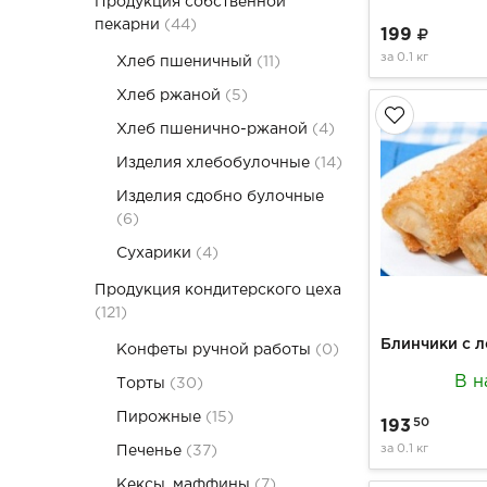
Продукция собственной
пекарни
(44)
199
за
0.1 кг
Хлеб пшеничный
(11)
Хлеб ржаной
(5)
Хлеб пшенично-ржаной
(4)
Изделия хлебобулочные
(14)
Изделия сдобно булочные
(6)
Сухарики
(4)
Продукция кондитерского цеха
(121)
Конфеты ручной работы
(0)
В н
Торты
(30)
Пирожные
(15)
50
193
за
0.1 кг
Печенье
(37)
Кексы, маффины
(7)