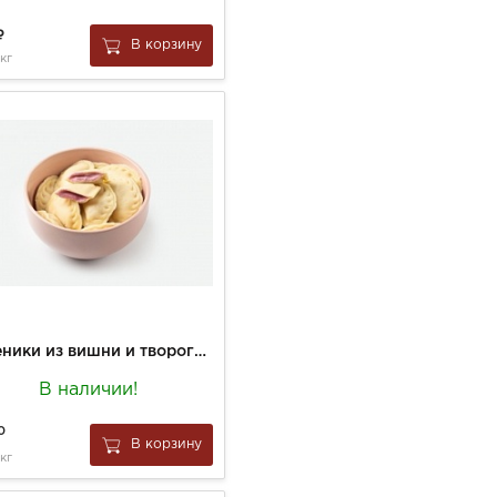
В корзину
 кг
Вареники из вишни и творога с/м вес.
В наличии!
0
В корзину
 кг