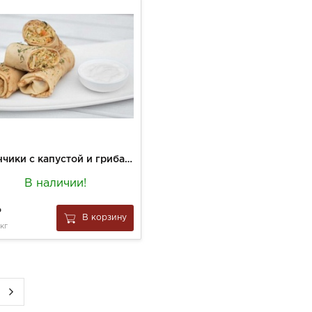
Блинчики с капустой и грибами п/ф заморож. вес.
В наличии!
В корзину
 кг