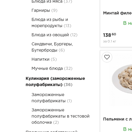
Блюда из мяса
(37)
Гарниры
(9)
Блюда из рыбы и
В н
морепродукты
(13)
60
Блюда из овощей
(12)
138
за
0.1 кг
Сендвичи, Бургеры,
Бутерброды
(6)
Напитки
(5)
Мучные блюда
(32)
Кулинария (замороженные
полуфабрикаты)
(36)
Замороженные
полуфабрикаты
(1)
Замороженные
полуфабрикаты в тестовой
оболочке
(2)
В н