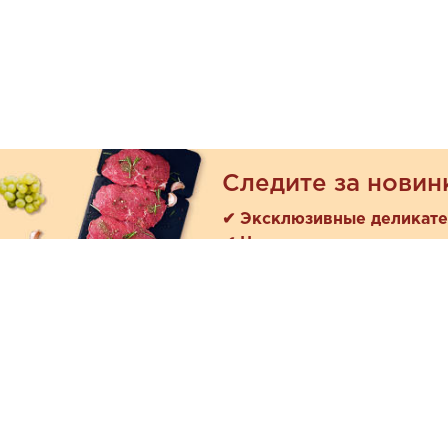
Следите за новин
✔ Эксклюзивные деликат
✔ Новые поступления
Покуп
Акции
+7 (978) 901-33-57
Как зака
Ежедневно с 8:00 до 20:00
Доставк
Обратная связь