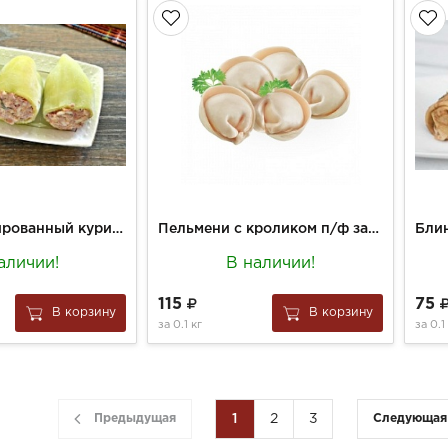
Перец фаршированный курицей и рисом п/ф заморож. вес.
Пельмени с кроликом п/ф замороженные вес.
аличии!
В наличии!
115
75
В корзину
В корзину
за
0.1 кг
за
0.1
Предыдущая
1
2
3
Следующая