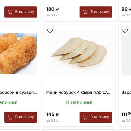
180
99
В корзину
В корзину
за
0.1 кг
за
0.1
Блинчики с лососем в сухарях с/м. вес.
Мини чебурек 4 Сыра п/ф с/м вес.
аличии!
В наличии!
5
145
111
В корзину
В корзину
за
0.1 кг
за
0.1