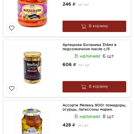
246
за
1 шт
В корзину
Артишоки Ботаника 314мл в
подсолнечном масле с/б
В наличии:
6 шт
606
за
1 шт
В корзину
Ассорти Меленъ 900г помидоры,
огурцы, патиссоны марин.
В наличии:
8 шт
428
за
1 шт