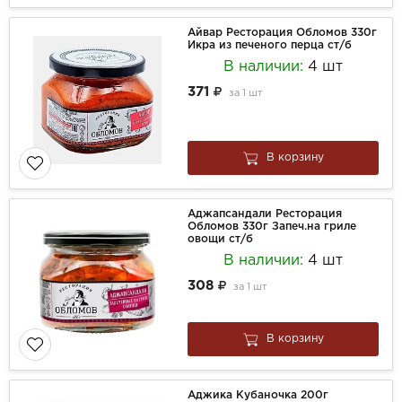
Айвар Ресторация Обломов 330г
Икра из печеного перца ст/б
В наличии:
4 шт
371
за
1 шт
В корзину
Аджапсандали Ресторация
Обломов 330г Запеч.на гриле
овощи ст/б
В наличии:
4 шт
308
за
1 шт
В корзину
Аджика Кубаночка 200г