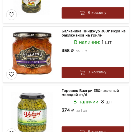
В корзину
Балканика Пинджур 360г Икра из
баклажанов на гриле
В наличии:
1 шт
358
за
1 шт
В корзину
Горошек Валгри 350г зеленый
молодой ст/б
В наличии:
8 шт
374
за
1 шт
В корзину