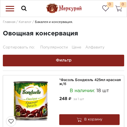
0
0
Главная
Каталог
Бакалея и консервация.
Овощная консервация
Сортировать по:
Популярности
Цене
Алфавиту
Фильтр
*Фасоль Бондюэль 425мл красная
ж/б
В наличии:
18 шт
248
за
1 шт
В корзину