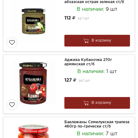
абхазская острая зеленая ст/б
В наличии:
9 шт
112
за
1 шт
В корзину
Аджика Кубаночка 270г
армянская ст/б
В наличии:
1 шт
127
за
1 шт
В корзину
Баклажаны Семилукская трапеза
460гр по-гречески ст/б
В наличии:
7 шт