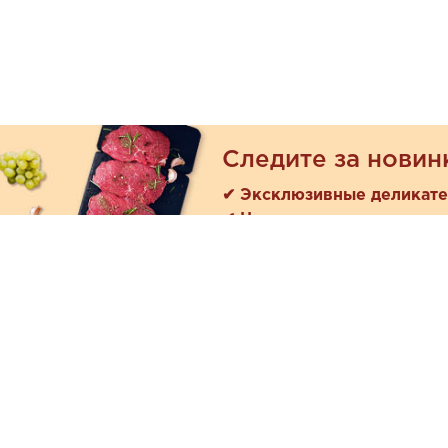
Следите за новин
✔ Эксклюзивные деликат
✔ Новые поступления
Покуп
Акции
+7 (978) 901-33-57
Как зака
Ежедневно с 8:00 до 20:00
Доставк
Обратная связь