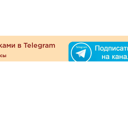
ками в Telegram
есы
ателям
Информация
ОО
Люб
О магазине
ра
зать
Наши магазины
При
Политика
а и оплата
конфиденциальности
Отзывы