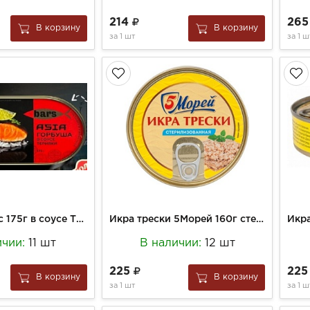
214
26
В корзину
В корзину
за
1 шт
за
1 ш
Горбуша Барс 175г в соусе Терияки ключ ж/б
Икра трески 5Морей 160г стерилизованная ключ ж/б
ичии:
11 шт
В наличии:
12 шт
225
22
В корзину
В корзину
за
1 шт
за
1 ш