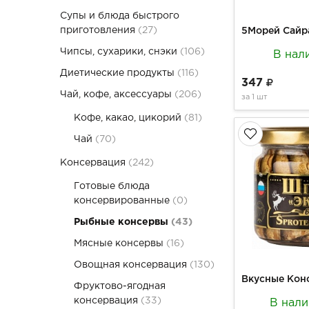
Супы и блюда быстрого
приготовления
(27)
Чипсы, сухарики, снэки
(106)
В нал
Диетические продукты
(116)
347
Чай, кофе, аксессуары
(206)
за
1 шт
Кофе, какао, цикорий
(81)
Чай
(70)
Консервация
(242)
Готовые блюда
консервированные
(0)
Рыбные консервы
(43)
Мясные консервы
(16)
Овощная консервация
(130)
Фруктово-ягодная
консервация
(33)
В нали