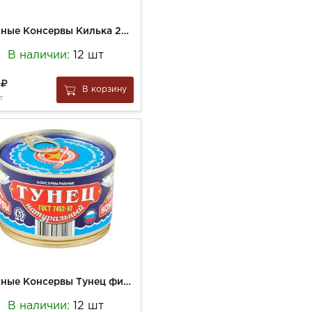
Вкусные Консервы Килька 240г обж.в томат.соусе ж б
В наличии:
12 шт
6
В корзину
т
Вкусные Консервы Тунец филе 185г натур ключ
В наличии:
12 шт