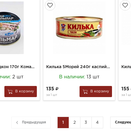
Кальмар Владкон 170г Командорский нату.ключ ж/б №38
Килька 5Морей 240г каспийская обжар. в т/с с Чили №3 ключ
ичии:
2 шт
В наличии:
13 шт
135
155
В корзину
В корзину
за
1 шт
за
1 ш
Предыдущая
1
2
3
4
Следую