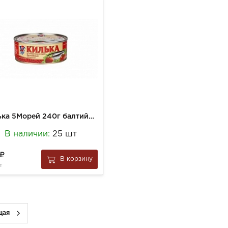
Килька 5Морей 240г балтийская нер.обжар. в т/с №3 ключ
В наличии:
25 шт
В корзину
т
щая