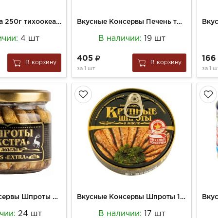
5Морей Сайра 250г тихоокеанская №6 ключ
Вкусные Консервы Печень трески 120г натур лито
ичии:
4 шт
В наличии:
19 шт
405
16
В корзину
В корзину
за
1 шт
за
1 ш
Вкусные Консервы Шпроты 250г в масле Экстра ст/б
Вкусные Консервы Шпроты 160г Крупные ключ
чии:
24 шт
В наличии:
17 шт