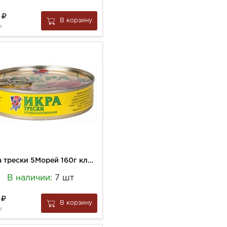
5
В корзину
т
Икра трески 5Морей 160г ключ ж/б
В наличии:
7 шт
5
В корзину
т