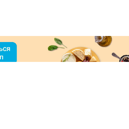
О «МЕРКУРИЙ»
ое использование контента без письменного
зрешения ООО «МЕРКУРИЙ» запрещено!
нимаем к оплате: