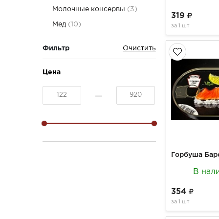
Молочные консервы
(3)
319
Мед
(10)
за
1 шт
Фильтр
Цена
В нал
354
за
1 шт