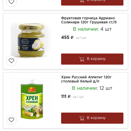
Фруктовая горчица Адриано
Солинари 120г Грушевая ст/б
В наличии:
4 шт
455
за
1 шт
В корзину
Хрен Русский Аппетит 120г
столовый белый д/п
В наличии:
12 шт
111
за
1 шт
В корзину