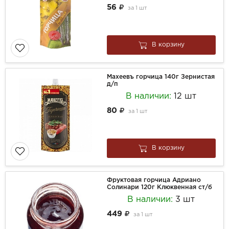
56
за
1 шт
В корзину
Махеевъ горчица 140г Зернистая
д/п
В наличии:
12 шт
80
за
1 шт
В корзину
Фруктовая горчица Адриано
Солинари 120г Клюквенная ст/б
В наличии:
3 шт
449
за
1 шт