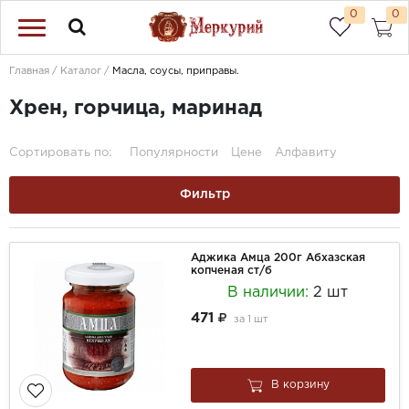
0
0
Главная
Каталог
Масла, соусы, приправы.
Хрен, горчица, маринад
Сортировать по:
Популярности
Цене
Алфавиту
Фильтр
Аджика Амца 200г Абхазская
копченая ст/б
В наличии:
2 шт
471
за
1 шт
В корзину