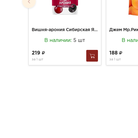
Вишня-арония Сибирская Ягода 250г протертые б/сахара д/п
В наличии:
5 шт
В нал
219
188
за
1 шт
за
1 шт