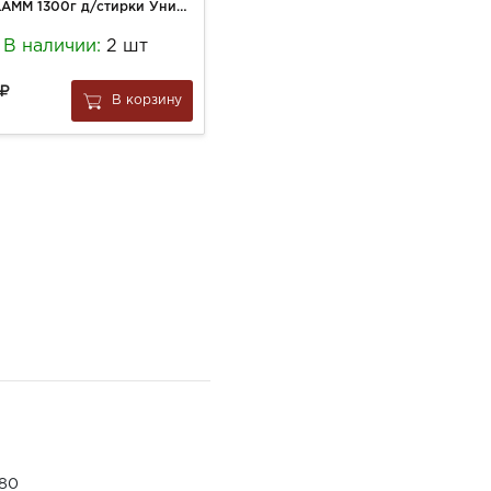
Гель LAMM 1300г д/стирки Универсал
Рулетик сдобный с маком, вес
В наличии:
2 шт
В наличии!
85
В корзину
В корзину
за
0.1 кг
80