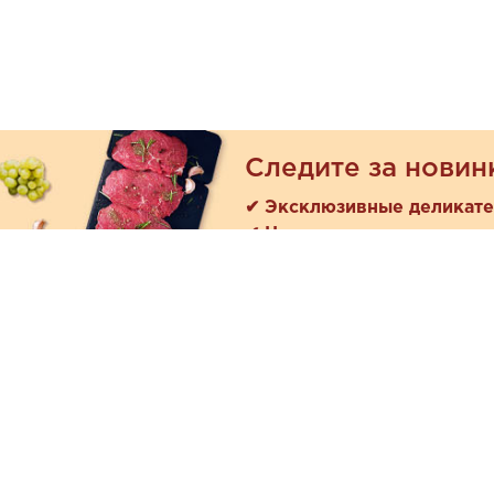
Следите за новин
✔ Эксклюзивные деликат
✔ Новые поступления
Покуп
Акции
+7 (978) 901-33-57
Как зака
Ежедневно с 8:00 до 20:00
Доставк
Обратная связь