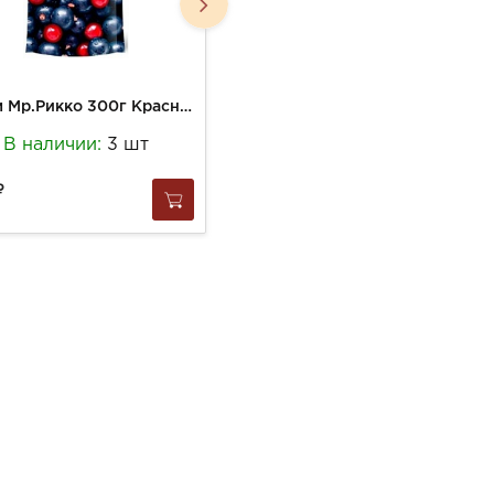
Джем Мр.Рикко 300г Красная и черная смородина д./п
Персики Дельфи 680г половинки отборные в сиропе ст/б
В наличии:
3 шт
В наличии:
7 шт
609
за
1 шт