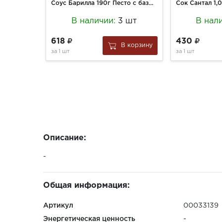
Соус Барилла 190г Песто с базиликом и фисташками
Сок Сантал 1,
В наличии:
3 шт
В нал
618
430
В корзину
за
1 шт
за
1 шт
Описание:
-
Общая информация:
Артикул
00033139
Энергетическая ценность
-