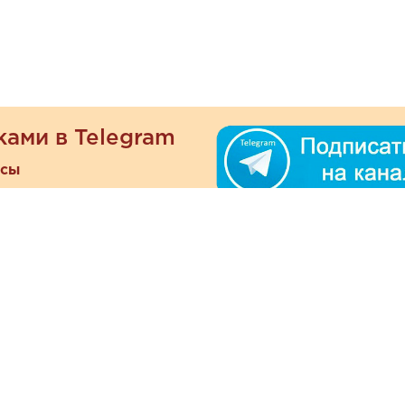
ками в Telegram
есы
ателям
Информация
ОО
Люб
О магазине
ра
зать
Наши магазины
При
Политика
а и оплата
конфиденциальности
Отзывы