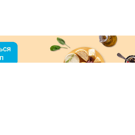
О «МЕРКУРИЙ»
ое использование контента без письменного
зрешения ООО «МЕРКУРИЙ» запрещено!
нимаем к оплате: