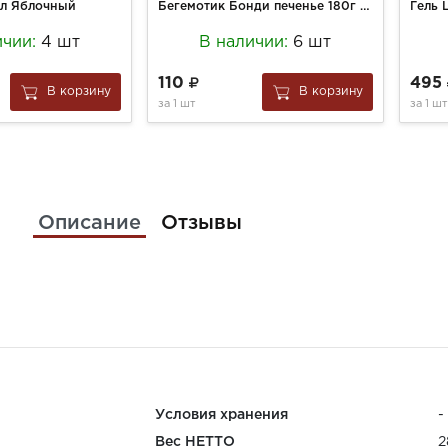
0л Яблочный
Бегемотик Бонди печенье 180г обог.железом
ичии:
4 шт
В наличии:
6 шт
110
495
В корзину
В корзину
за
1 шт
за
1 шт
Описание
Отзывы
Условия хранения
-
Вес НЕТТО
2