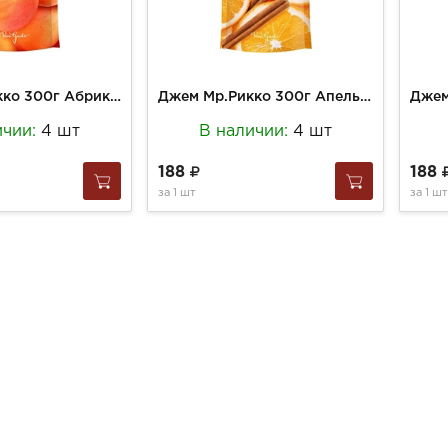
Джем Мр.Рикко 300г Абрикос д./п
Джем Мр.Рикко 300г Апельсин-корица д./п
ичии:
4 шт
В наличии:
4 шт
188
188
за
1 шт
за
1 шт