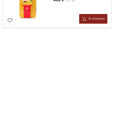
462
за
1 шт
В корзину