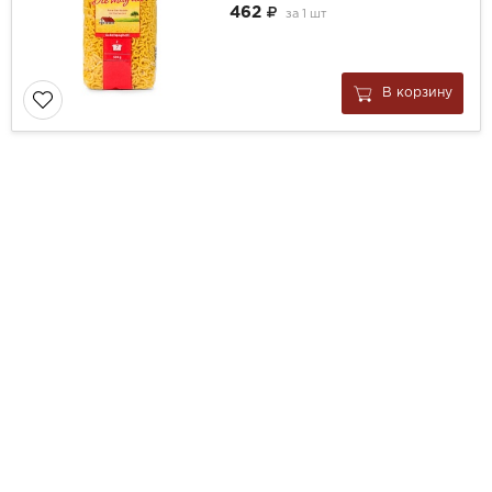
462
за
1 шт
В корзину