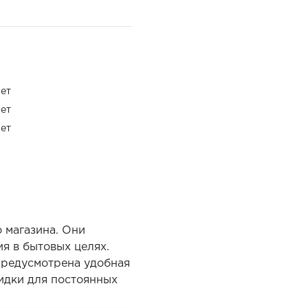
ет
ет
ет
 магазина. Они
я в бытовых целях.
Предусмотрена удобная
кидки для постоянных