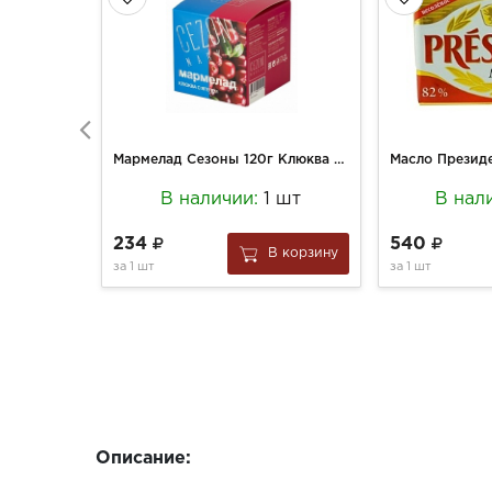
Мармелад Сезоны 120г Клюква с ягелем
В наличии:
1 шт
В нал
234
540
В корзину
за
1 шт
за
1 шт
Описание: