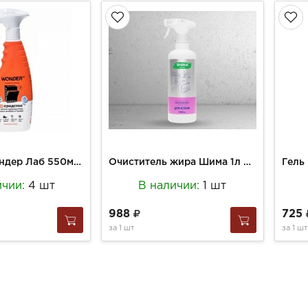
Средство Вондер Лаб 550мл Эко д/чистки плит и духовых шкафов и грилей
Очиститель жира Шима 1л с индикатором цвета
ичии:
4 шт
В наличии:
1 шт
988
725
за
1 шт
за
1 шт