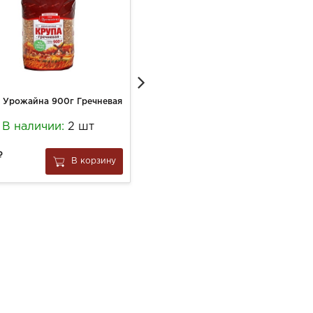
 Урожайна 900г Гречневая
Хлопья Нордик 500г Геркулес
В наличии:
2 шт
В наличии:
5 шт
335
В корзину
В корзину
за
1 шт