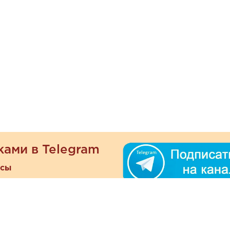
ками в Telegram
есы
ателям
Информация
ОО