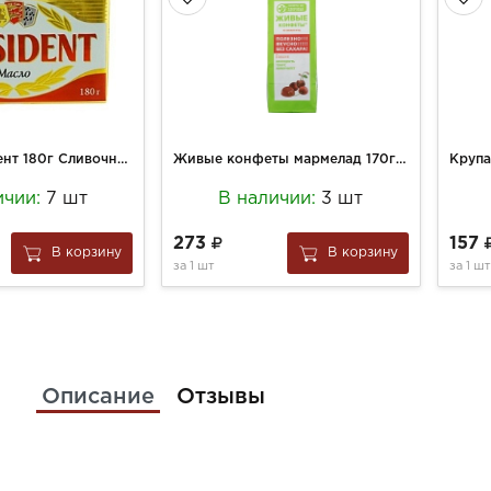
Масло Президент 180г Сливочное н/сол 82,5%
Живые конфеты мармелад 170г б/сах Вишня
Крупа
ичии:
7 шт
В наличии:
3 шт
273
157
В корзину
В корзину
за
1 шт
за
1 шт
Описание
Отзывы