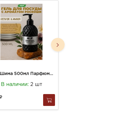
Гель Шима 500мл Парфюмированный д/посуды Ветивер Амбра
Стикеры Доместос 3шт д/унитаза Морская свежесть
В наличии:
2 шт
В наличии:
2 шт
140
за
1 шт