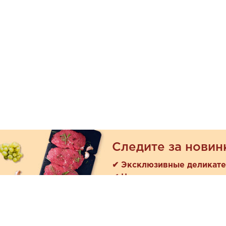
Следите за новин
✔ Эксклюзивные деликат
✔ Новые поступления
Покуп