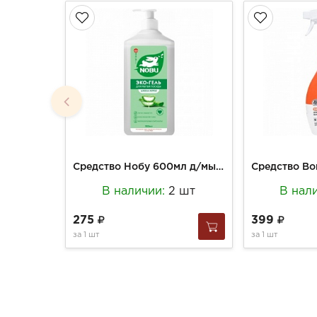
Средство Нобу 600мл д/мытья посуды с экстрактом алоэ экологичное
В наличии:
2 шт
В нал
275
399
за
1 шт
за
1 шт