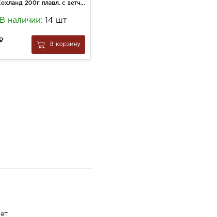
Сыр Хохланд 200г плавл. с ветчиной ванночка
Бегемотик Бонди печенье 180г обог.кальцием
В наличии:
14 шт
В наличии:
7 шт
110
В корзину
В корзину
за
1 шт
ет