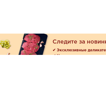
Следите за новин
✔ Эксклюзивные деликат
✔ Новые поступления
Покуп
Акции
+7 (978) 901-33-57
Как зака
Ежедневно с 8:00 до 20:00
Доставк
Обратная связь