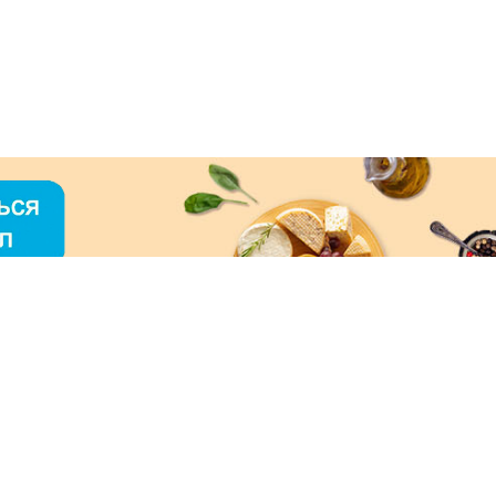
О «МЕРКУРИЙ»
ое использование контента без письменного
зрешения ООО «МЕРКУРИЙ» запрещено!
нимаем к оплате: