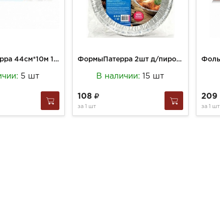
Фольга Патерра 44см*10м 11мкм пищевая прочная
ФормыПатерра 2шт д/пирогов 2 шт(402-850)
Фоль
ичии:
5 шт
В наличии:
15 шт
108
209
за
1 шт
за
1 шт