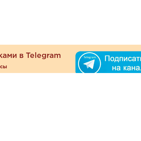
ками в Telegram
есы
ателям
Информация
ОО
Люб
О магазине
ра
зать
Наши магазины
При
Политика
а и оплата
конфиденциальности