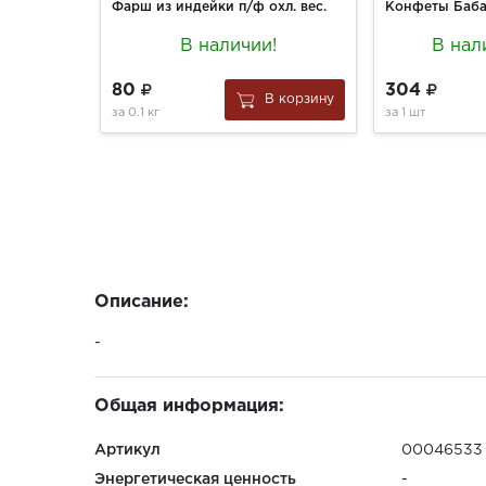
Фарш из индейки п/ф охл. вес.
В наличии!
В нал
80
304
В корзину
за
0.1 кг
за
1 шт
Описание:
-
Общая информация:
Артикул
00046533
Энергетическая ценность
-