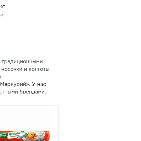
ет
ет
я традиционными
 носочки и колготы.
.
«Меркурий». У нас
естными брендами.