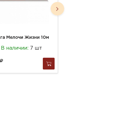
га Мелочи Жизни 10м
Пергамент Биг Сити Лайф 5+1м д/запекания
В наличии:
7 шт
В наличии:
11 шт
160
за
1 шт