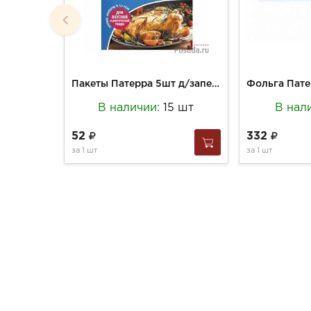
Пакеты Патерра 5шт д/запекания и замораживания с клипсами
В наличии:
15 шт
В нал
52
332
за
1 шт
за
1 шт