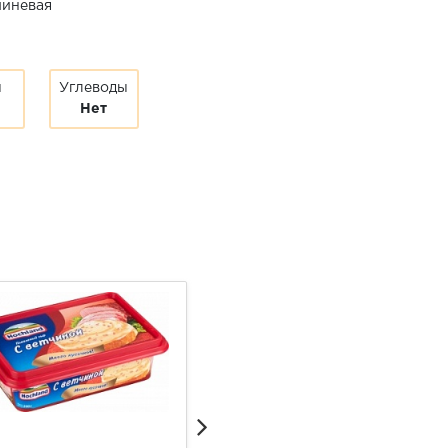
миневая
ы
Углеводы
Нет