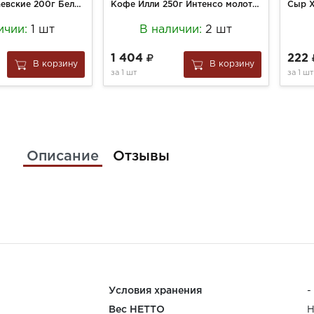
Конфеты Бабаевские 200г Белочка
Кофе Илли 250г Интенсо молотый ж/б
ичии:
1 шт
В наличии:
2 шт
1 404
222
В корзину
В корзину
за
1 шт
за
1 шт
Описание
Отзывы
Условия хранения
-
Вес НЕТТО
Н